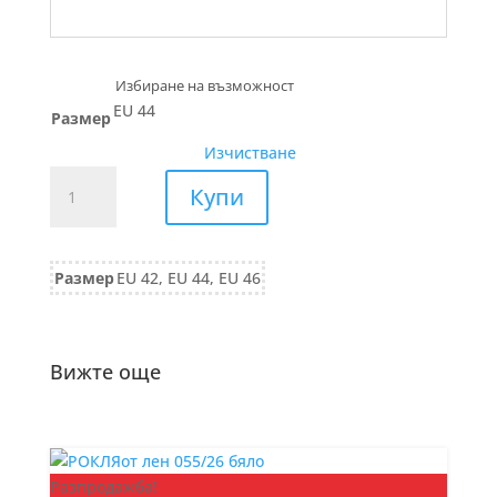
EU 44
Размер
Изчистване
количество
Купи
за
БЛУЗА
вискоза
Размер
EU 42, EU 44, EU 46
с
вълна
441/24
синьо
Вижте още
Разпродажба!