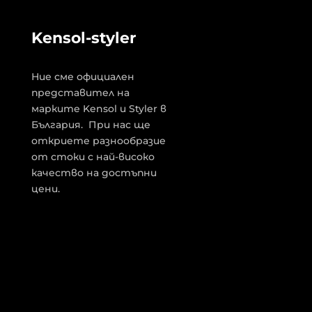
Kensol-styler
Ние сме официален
представител на
марките Kensol и Styler в
България. При нас ще
откриете разнообразие
от стоки с най-високо
качество на достъпни
цени.