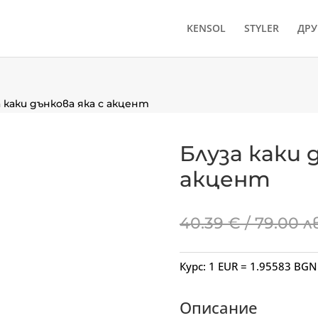
KENSOL
STYLER
ДРУ
а каки дънкова яка с акцент
Блуза каки 
акцент
40.39
€
/ 79.00 л
Курс: 1 EUR = 1.95583 BGN
Описание