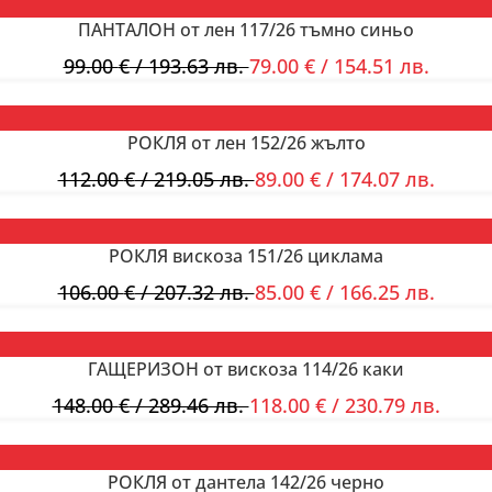
ПАНТАЛОН от лен 117/26 тъмно синьо
99.00
€
/ 193.63 лв.
79.00
€
/ 154.51 лв.
РОКЛЯ от лен 152/26 жълто
112.00
€
/ 219.05 лв.
89.00
€
/ 174.07 лв.
РОКЛЯ вискоза 151/26 циклама
106.00
€
/ 207.32 лв.
85.00
€
/ 166.25 лв.
ГАЩЕРИЗОН от вискоза 114/26 каки
148.00
€
/ 289.46 лв.
118.00
€
/ 230.79 лв.
РОКЛЯ от дантела 142/26 черно