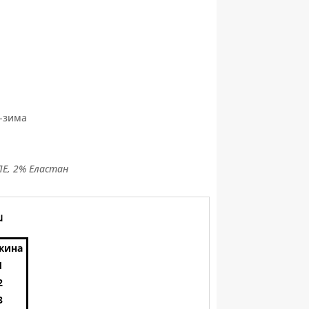
-зима
ПЕ, 2% Еластан
и
жина
1
2
3