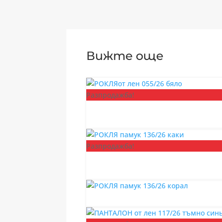
Вижте още
Разпродажба!
Разпродажба!