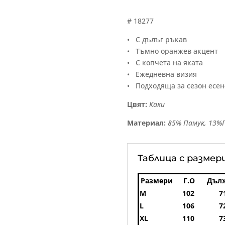
# 18277
• С дълъг ръкав
• Тъмно оранжев акцент
• С копчета на яката
• Ежедневна визия
• Подходяща за сезон есен
Цвят:
Каки
Материал:
85% Памук, 13%
Таблица с размер
Размери
Г.О
Дъл
M
102
7
L
106
7
XL
110
7