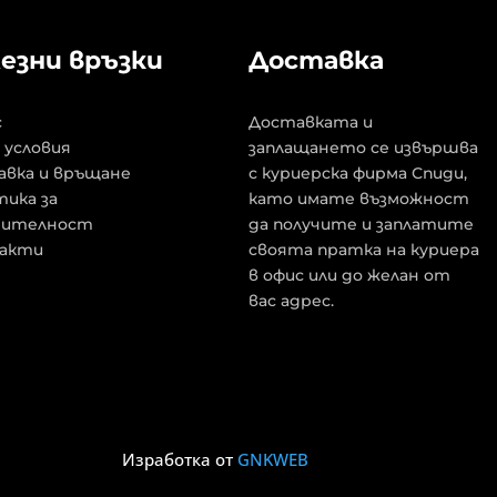
езни връзки
Доставка
с
Доставката и
 условия
заплащането се извършва
авка и връщане
с куриерска фирма Спиди,
ика за
като имате възможност
рителност
да получите и заплатите
акти
своята пратка на куриера
в офис или до желан от
вас адрес.
Изработка от
GNKWEB