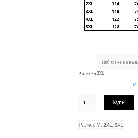
2XL
114
7
3XL
118
7
4XL
122
7
5XL
126
7
3XL
Размер
И
количество
Купи
за
Блуза
каки
Размер
M, 2XL, 3XL
дънкова
яка