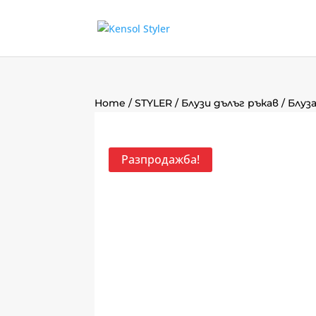
Home
/
STYLER
/
Блузи дълъг ръкав
/ Блуз
Разпродажба!