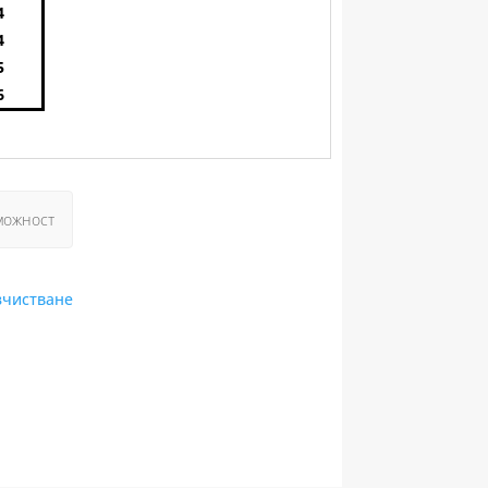
4
4
5
6
зчистване