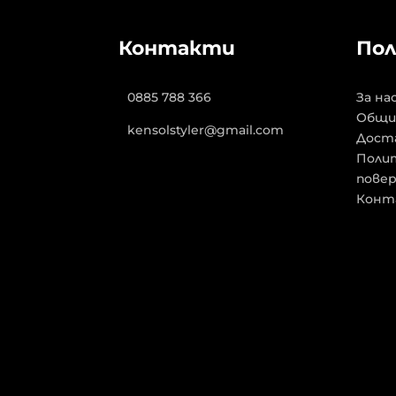
Контакти
Пол
0885 788 366
За на
Общи
kensolstyler@gmail.com
Дост
Полит
пове
Конт