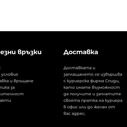
езни връзки
Доставка
с
Доставката и
 условия
заплащането се извършва
авка и връщане
с куриерска фирма Спиди,
ика за
като имате възможност
рителност
да получите и заплатите
акти
своята пратка на куриера
в офис или до желан от
вас адрес.