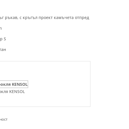
лъг ръкав, с кръгъл проект камъчета отпред
m
р S
тан
окля KENSOL