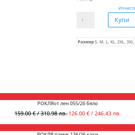
Изчист
количество
Купи
за
БЛУЗА
от
Размер
S, M, L, XL, 2XL, 3XL
трико
памук
832/25
черно
РОКЛЯот лен 055/26 бяло
159.00
€
/ 310.98 лв.
126.00
€
/ 246.43 лв.
РОКЛЯ памук 136/26 каки