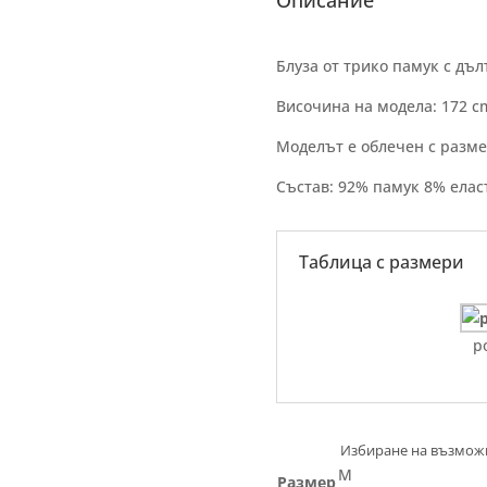
Описание
Блуза от трико памук с дъ
Височина на модела: 172 c
Моделът е облечен с разме
Състав: 92% памук 8% елас
Таблица с размери
р
M
Размер