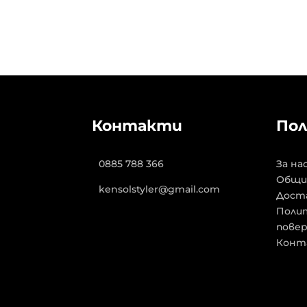
Контакти
Пол
0885 788 366
За на
Общи
kensolstyler@gmail.com
Дост
Полит
пове
Конт