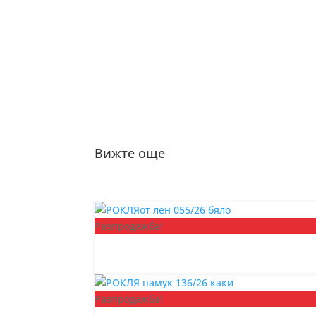
Вижте още
Разпродажба!
Разпродажба!