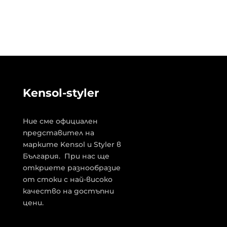
Kensol-styler
Ние сме официален
представител на
марките Kensol и Styler в
България. При нас ще
откриете разнообразие
от стоки с най-високо
качество на достъпни
цени.