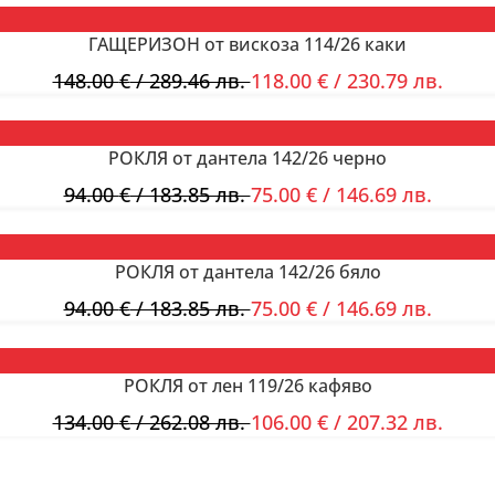
ГАЩЕРИЗОН от вискоза 114/26 каки
148.00
€
/ 289.46 лв.
118.00
€
/ 230.79 лв.
РОКЛЯ от дантела 142/26 черно
94.00
€
/ 183.85 лв.
75.00
€
/ 146.69 лв.
РОКЛЯ от дантела 142/26 бяло
94.00
€
/ 183.85 лв.
75.00
€
/ 146.69 лв.
РОКЛЯ от лен 119/26 кафяво
134.00
€
/ 262.08 лв.
106.00
€
/ 207.32 лв.