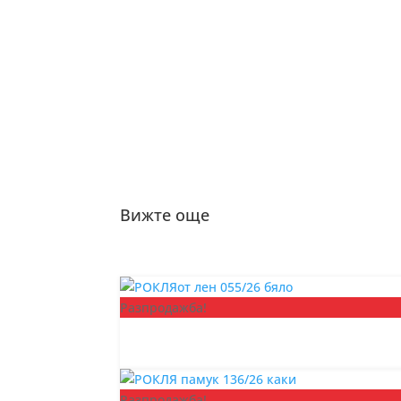
Вижте още
Разпродажба!
Разпродажба!