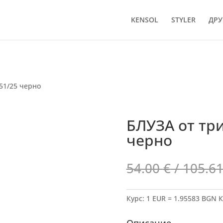
KENSOL
STYLER
ДРУ
51/25 черно
БЛУЗА от три
черно
54.00
€
/ 105.61
Курс: 1 EUR = 1.95583 BGN
К