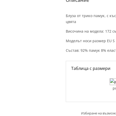
Описание
Блуза от трико памук, с къ
цвята
Височина на модела: 172 с
Моделът носи размер EU S
Състав: 92% памук 8% елас
Таблица с размери
р