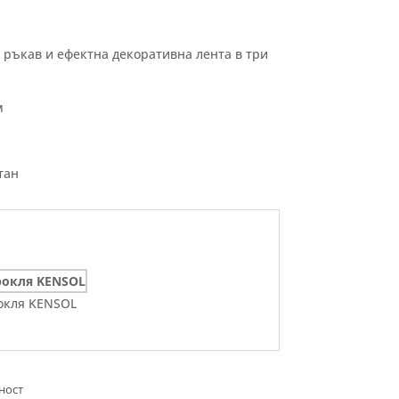
с ръкав и ефектна декоративна лента в три
м
тан
окля KENSOL