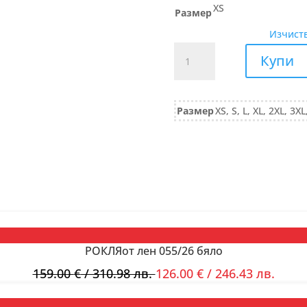
XS
Размер
Изчист
количество
Купи
за
БЛУЗА
от
Размер
XS, S, L, XL, 2XL, 3XL
трико
памук
851/25
черно
РОКЛЯот лен 055/26 бяло
159.00
€
/ 310.98 лв.
126.00
€
/ 246.43 лв.