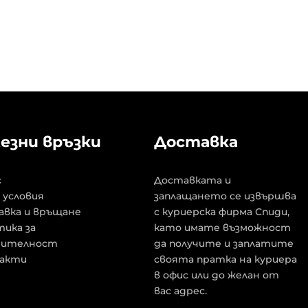
езни връзки
Доставка
с
Доставката и
 условия
заплащането се извършва
авка и връщане
с куриерска фирма Спиди,
ика за
като имате възможност
рителност
да получите и заплатите
акти
своята пратка на куриера
в офис или до желан от
вас адрес.