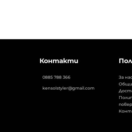
Контакти
Пол
0885 788 366
За на
Общи
kensolstyler@gmail.com
Дост
Полит
пове
Конт