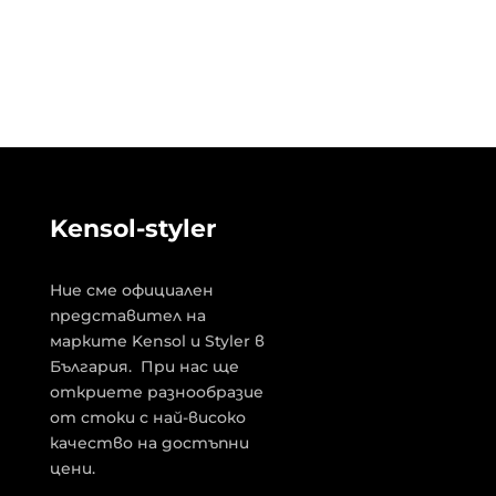
Kensol-styler
Ние сме официален
представител на
марките Kensol и Styler в
България. При нас ще
откриете разнообразие
от стоки с най-високо
качество на достъпни
цени.