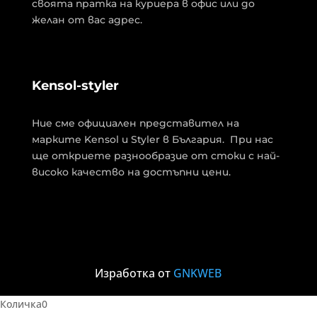
своята пратка на куриера в офис или до
желан от вас адрес.
Kensol-styler
Ние сме официален представител на
марките Kensol и Styler в България. При нас
ще откриете разнообразие от стоки с най-
високо качество на достъпни цени.
Изработка от
GNKWEB
Количка
0