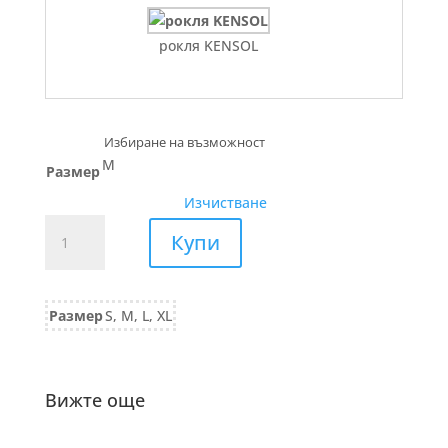
рокля KENSOL
M
Размер
Изчистване
количество
Купи
за
БЛУЗА
от
Размер
S, M, L, XL
трико
593/25
розово
Вижте още