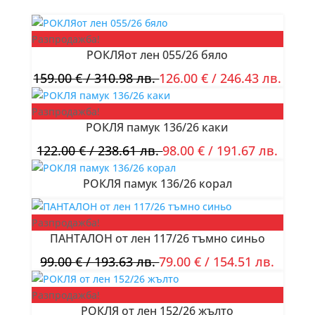
Разпродажба!
РОКЛЯот лен 055/26 бяло
159.00
€
/ 310.98 лв.
126.00
€
/ 246.43 лв.
Разпродажба!
РОКЛЯ памук 136/26 каки
122.00
€
/ 238.61 лв.
98.00
€
/ 191.67 лв.
РОКЛЯ памук 136/26 корал
Разпродажба!
ПАНТАЛОН от лен 117/26 тъмно синьо
99.00
€
/ 193.63 лв.
79.00
€
/ 154.51 лв.
Разпродажба!
РОКЛЯ от лен 152/26 жълто