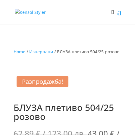
Home
/
Изчерпани
/ БЛУЗА плетиво 504/25 розово
Разпродажба!
БЛУЗА плетиво 504/25
розово
62.89
€
/ 123.00 лв.
43.00
€
/