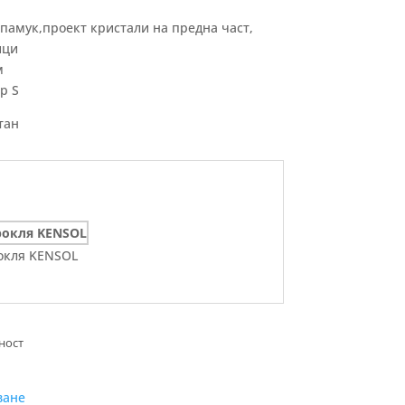
 памук,проект кристали на предна част,
ици
м
р S
тан
окля KENSOL
ване