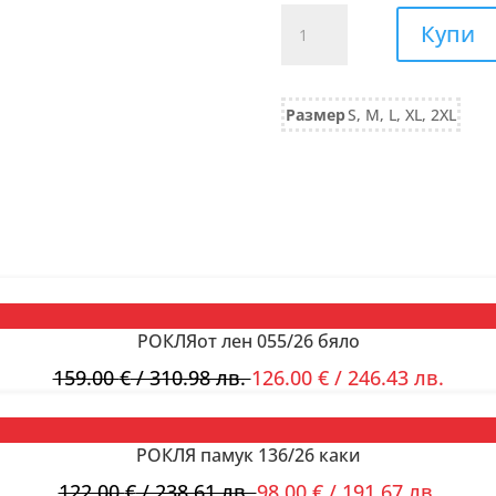
количество
Купи
за
БЛУЗА
с
Размер
S, M, L, XL, 2XL
къс
ръкав
775/25
камел
РОКЛЯот лен 055/26 бяло
159.00
€
/ 310.98 лв.
126.00
€
/ 246.43 лв.
РОКЛЯ памук 136/26 каки
122.00
€
/ 238.61 лв.
98.00
€
/ 191.67 лв.