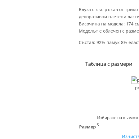
Блуза с къс ръкав от трико
декоративни плетени ласт
Височина на модела: 174 с
Моделът е облечен с разме
Състав: 92% памук 8% елас
Таблица с размери
р
S
Размер
Изчист