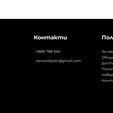
Контакти
Пол
0885 788 366
За на
Общи
kensolstyler@gmail.com
Дост
Полит
пове
Конт