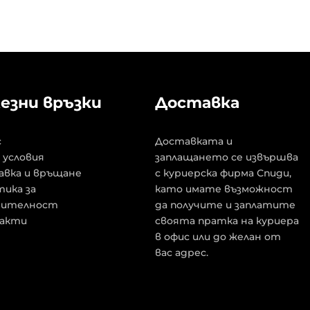
езни връзки
Доставка
с
Доставката и
 условия
заплащането се извършва
авка и връщане
с куриерска фирма Спиди,
ика за
като имате възможност
рителност
да получите и заплатите
акти
своята пратка на куриера
в офис или до желан от
вас адрес.