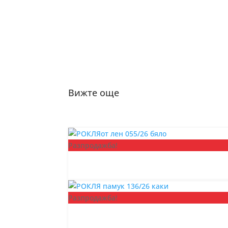
Вижте още
Разпродажба!
Разпродажба!