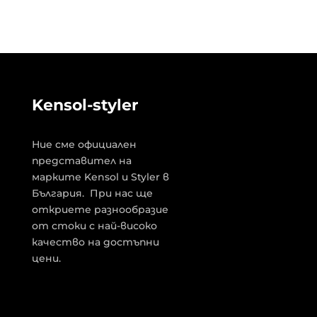
Kensol-styler
Ние сме официален
представител на
марките Kensol и Styler в
България. При нас ще
откриете разнообразие
от стоки с най-високо
качество на достъпни
цени.