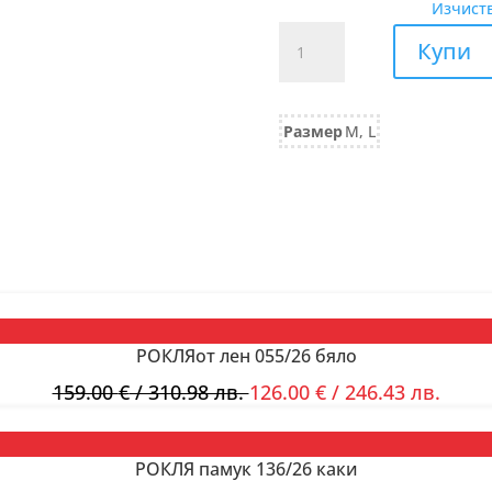
Изчист
количество
Купи
за
БЛУЗА
тънко
Размер
M, L
плетиво
503/25
бяло
РОКЛЯот лен 055/26 бяло
159.00
€
/ 310.98 лв.
126.00
€
/ 246.43 лв.
РОКЛЯ памук 136/26 каки