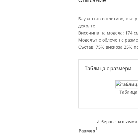
Описание
Блуза тънко плетиво, къс 
деколте
Височина на модела: 174 с
Моделът е облечен с разме
Състав: 75% вискоза 25% п
Таблица с размери
Таблица
L
Размер