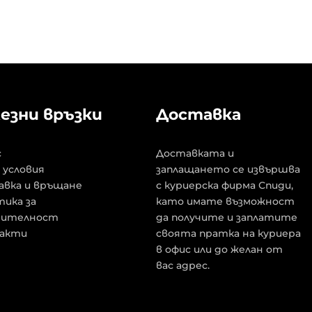
езни връзки
Доставка
с
Доставката и
 условия
заплащането се извършва
авка и връщане
с куриерска фирма Спиди,
ика за
като имате възможност
рителност
да получите и заплатите
акти
своята пратка на куриера
в офис или до желан от
вас адрес.