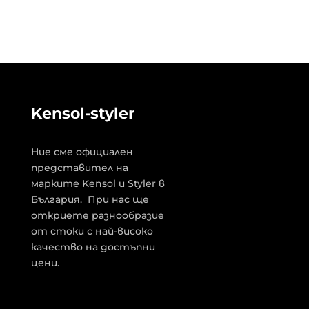
Kensol-styler
Ние сме официален
представител на
марките Kensol и Styler в
България. При нас ще
откриете разнообразие
от стоки с най-високо
качество на достъпни
цени.