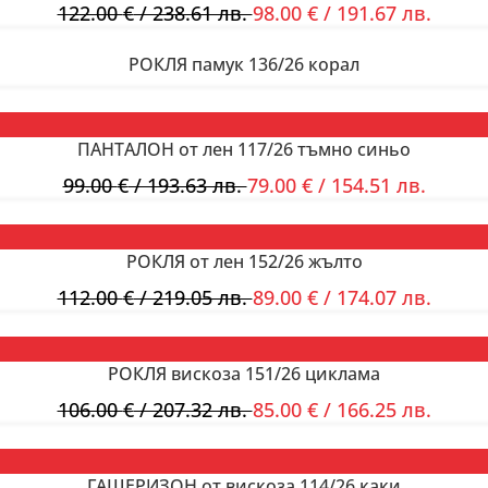
122.00
€
/ 238.61 лв.
98.00
€
/ 191.67 лв.
РОКЛЯ памук 136/26 корал
ПАНТАЛОН от лен 117/26 тъмно синьо
99.00
€
/ 193.63 лв.
79.00
€
/ 154.51 лв.
РОКЛЯ от лен 152/26 жълто
112.00
€
/ 219.05 лв.
89.00
€
/ 174.07 лв.
РОКЛЯ вискоза 151/26 циклама
106.00
€
/ 207.32 лв.
85.00
€
/ 166.25 лв.
ГАЩЕРИЗОН от вискоза 114/26 каки