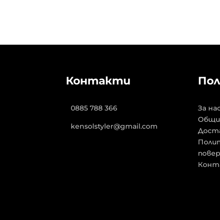
Контакти
Пол
0885 788 366
За на
Общи
kensolstyler@gmail.com
Дост
Полит
пове
Конт