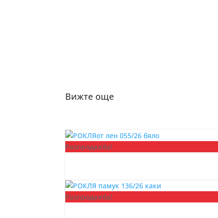
Вижте още
Разпродажба!
Разпродажба!