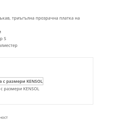
ръкав, триъгълна прозрачна платка на
м
р S
олиестер
 с размери KENSOL