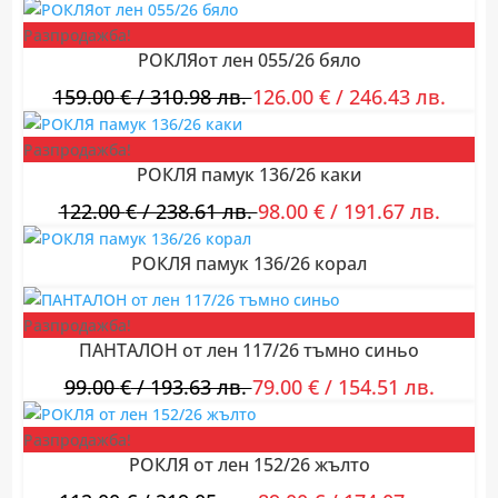
Разпродажба!
РОКЛЯот лен 055/26 бяло
159.00
€
/ 310.98 лв.
126.00
€
/ 246.43 лв.
Разпродажба!
РОКЛЯ памук 136/26 каки
122.00
€
/ 238.61 лв.
98.00
€
/ 191.67 лв.
РОКЛЯ памук 136/26 корал
Разпродажба!
ПАНТАЛОН от лен 117/26 тъмно синьо
99.00
€
/ 193.63 лв.
79.00
€
/ 154.51 лв.
Разпродажба!
РОКЛЯ от лен 152/26 жълто