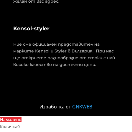
желан от вас адрес.
Kensol-styler
Ние сме официален представител на
марките Kensol и Styler в България. При нас
ще откриете разнообразие от стоки с най-
високо качество на достъпни цени.
Изработка от
GNKWEB
Намалено
Количка
0