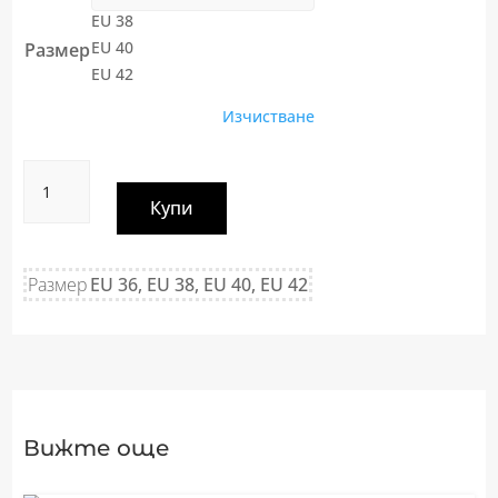
EU 38
EU 40
Размер
EU 42
Изчистване
количество
за
Купи
ГАЩЕРИЗОН
от
вискоза
Размер
EU 36, EU 38, EU 40, EU 42
114/26
каки
Вижте още