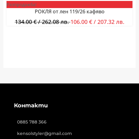
Разпродажба!
РОКЛЯ от лен 119/26 кафяво
134.00
€
/ 262.08 лв.
106.00
€
/ 207.32 лв.
Контакти
0885 788 366
kensolstyler@gmail.com