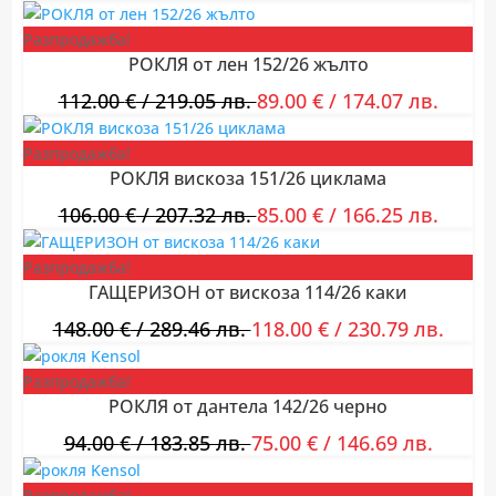
Разпродажба!
РОКЛЯ от лен 152/26 жълто
112.00
€
/ 219.05 лв.
89.00
€
/ 174.07 лв.
Разпродажба!
РОКЛЯ вискоза 151/26 циклама
106.00
€
/ 207.32 лв.
85.00
€
/ 166.25 лв.
Разпродажба!
ГАЩЕРИЗОН от вискоза 114/26 каки
148.00
€
/ 289.46 лв.
118.00
€
/ 230.79 лв.
Разпродажба!
РОКЛЯ от дантела 142/26 черно
94.00
€
/ 183.85 лв.
75.00
€
/ 146.69 лв.
Разпродажба!