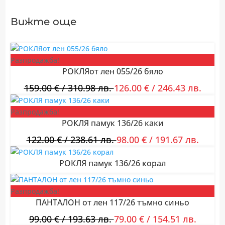
Вижте още
Разпродажба!
РОКЛЯот лен 055/26 бяло
159.00
€
/ 310.98 лв.
126.00
€
/ 246.43 лв.
Разпродажба!
РОКЛЯ памук 136/26 каки
122.00
€
/ 238.61 лв.
98.00
€
/ 191.67 лв.
РОКЛЯ памук 136/26 корал
Разпродажба!
ПАНТАЛОН от лен 117/26 тъмно синьо
99.00
€
/ 193.63 лв.
79.00
€
/ 154.51 лв.