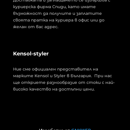
Доставката и заплащането се извършва с
куриерска фирма Спиди, като имате
възможност да получите и заплатите
своята пратка на куриера в офис или до
желан от вас адрес.
Kensol-styler
Ние сме официален представител на
марките Kensol и Styler в България. При нас
ще откриете разнообразие от стоки с най-
високо качество на достъпни цени.