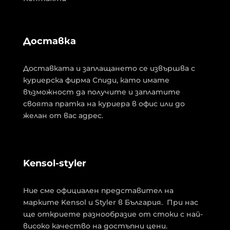
Доставка
Доставката и заплащането се извършва с
куриерска фирма Спиди, като имате
възможност да получите и заплатите
своята пратка на куриера в офис или до
желан от вас адрес.
Kensol-styler
Ние сме официален представител на
марките Kensol и Styler в България. При нас
ще откриете разнообразие от стоки с най-
високо качество на достъпни цени.