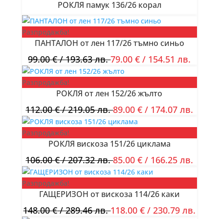
РОКЛЯ памук 136/26 корал
Разпродажба!
ПАНТАЛОН от лен 117/26 тъмно синьо
99.00
€
/ 193.63 лв.
79.00
€
/ 154.51 лв.
Разпродажба!
РОКЛЯ от лен 152/26 жълто
112.00
€
/ 219.05 лв.
89.00
€
/ 174.07 лв.
Разпродажба!
РОКЛЯ вискоза 151/26 циклама
106.00
€
/ 207.32 лв.
85.00
€
/ 166.25 лв.
Разпродажба!
ГАЩЕРИЗОН от вискоза 114/26 каки
148.00
€
/ 289.46 лв.
118.00
€
/ 230.79 лв.