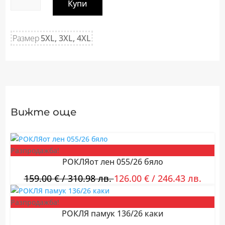
Купи
Мъжка
тениска
в
Размер
5XL, 3XL, 4XL
цвят
мента
с
печат
escap
Вижте още
Разпродажба!
РОКЛЯот лен 055/26 бяло
159.00
€
/ 310.98 лв.
126.00
€
/ 246.43 лв.
Разпродажба!
РОКЛЯ памук 136/26 каки