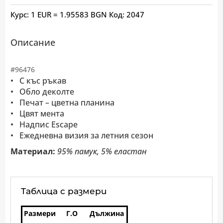
Курс: 1 EUR = 1.95583 BGN
Код:
2047
Описание
#96476
• С къс ръкав
• Обло деколте
• Печат – цветна планина
• Цвят мента
• Надпис Escape
• Ежедневна визия за летния сезон
Материал:
95% памук, 5% еластан
Таблица с размери
Размери
Г.О
Дължина