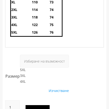
XL
110
73
2XL
114
74
3XL
118
74
4XL
122
75
5XL
126
76
5XL
3XL
Размер
4XL
Изчистване
количество
за