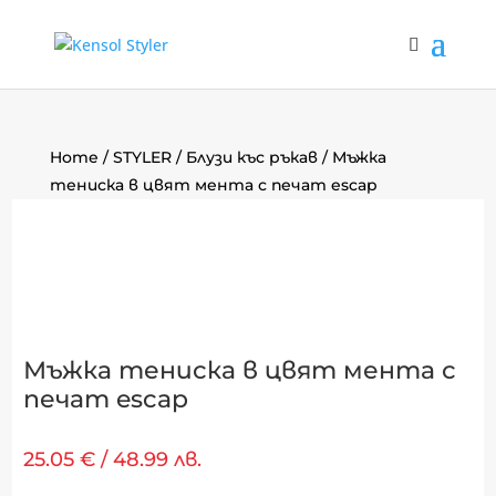
Home
/
STYLER
/
Блузи къс ръкав
/ Мъжка
тениска в цвят мента с печат escap
Мъжка тениска в цвят мента с
печат escap
25.05
€
/ 48.99 лв.