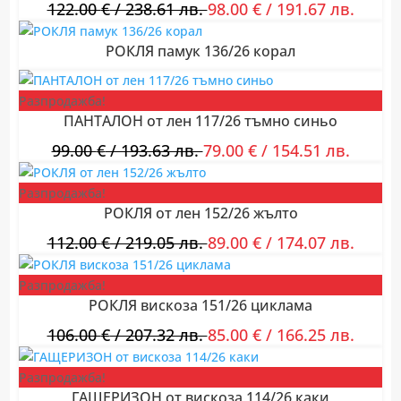
122.00
€
/ 238.61 лв.
98.00
€
/ 191.67 лв.
РОКЛЯ памук 136/26 корал
Разпродажба!
ПАНТАЛОН от лен 117/26 тъмно синьо
99.00
€
/ 193.63 лв.
79.00
€
/ 154.51 лв.
Разпродажба!
РОКЛЯ от лен 152/26 жълто
112.00
€
/ 219.05 лв.
89.00
€
/ 174.07 лв.
Разпродажба!
РОКЛЯ вискоза 151/26 циклама
106.00
€
/ 207.32 лв.
85.00
€
/ 166.25 лв.
Разпродажба!
ГАЩЕРИЗОН от вискоза 114/26 каки