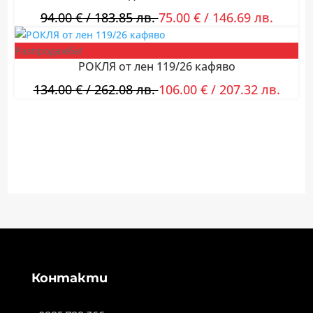
94.00
€
/ 183.85 лв.
75.00
€
/ 146.69 лв.
Разпродажба!
РОКЛЯ от лен 119/26 кафяво
134.00
€
/ 262.08 лв.
106.00
€
/ 207.32 лв.
Контакти