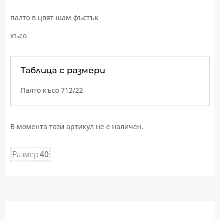
палто в цвят шам фъстък
късо
Таблица с размери
Палто късо 712/22
В момента този артикул не е наличен.
Размер
40