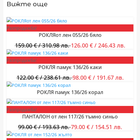
Вижте още
Разпродажба!
РОКЛЯот лен 055/26 бяло
159.00
€
/ 310.98 лв.
126.00
€
/ 246.43 лв.
Разпродажба!
РОКЛЯ памук 136/26 каки
122.00
€
/ 238.61 лв.
98.00
€
/ 191.67 лв.
РОКЛЯ памук 136/26 корал
Разпродажба!
ПАНТАЛОН от лен 117/26 тъмно синьо
99.00
€
/ 193.63 лв.
79.00
€
/ 154.51 лв.