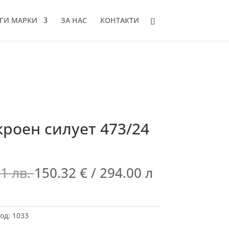
ГИ МАРКИ
ЗА НАС
КОНТАКТИ
роен силует 473/24
01 лв.
150.32
€
/ 294.00 л
од:
1033