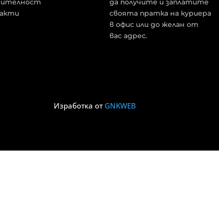
рителност
да получите и заплатите
акти
своята пратка на куриера
в офис или до желан от
вас адрес.
Изработка от
GNKWEB