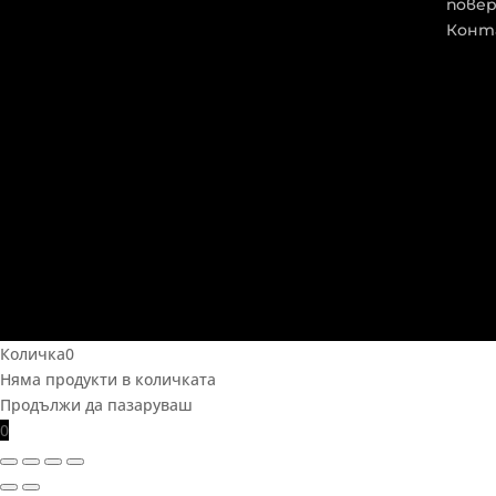
пове
Конт
Количка
0
Няма продукти в количката
Продължи да пазаруваш
0