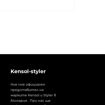
Kensol-styler
Ние сме официален
представител на
марките Kensol и Styler в
България. При нас ще