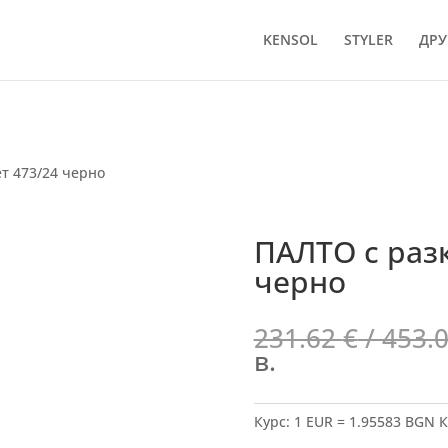
KENSOL
STYLER
ДРУ
т 473/24 черно
ПАЛТО с разк
черно
231.62
€
/ 453.
в.
Курс: 1 EUR = 1.95583 BGN
К