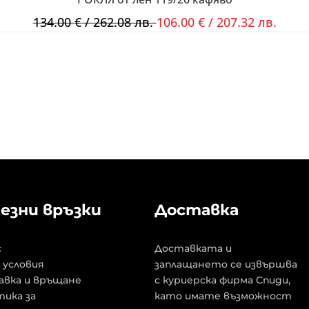
134.00
€
/ 262.08 лв.
106.00
€
/ 207.32 лв.
езни връзки
Доставка
с
Доставката и
 условия
заплащането се извършва
авка и връщане
с куриерска фирма Спиди,
ика за
като имате възможност