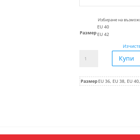
EU 40
Размер
EU 42
Изчист
количество
Купи
за
ПАЛТО
с
Размер
EU 36, EU 38, EU 40
разкроен
силует
473/24
черно