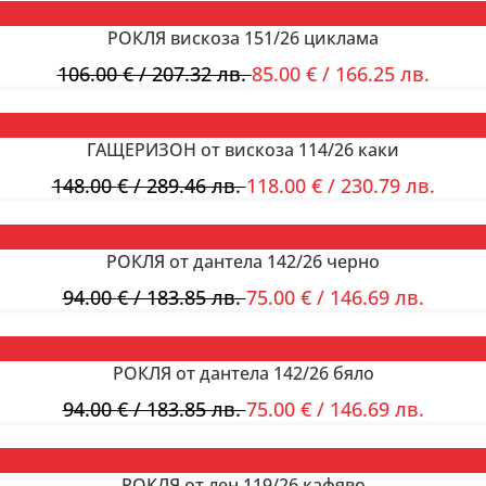
РОКЛЯ вискоза 151/26 циклама
106.00
€
/ 207.32 лв.
85.00
€
/ 166.25 лв.
ГАЩЕРИЗОН от вискоза 114/26 каки
148.00
€
/ 289.46 лв.
118.00
€
/ 230.79 лв.
РОКЛЯ от дантела 142/26 черно
94.00
€
/ 183.85 лв.
75.00
€
/ 146.69 лв.
РОКЛЯ от дантела 142/26 бяло
94.00
€
/ 183.85 лв.
75.00
€
/ 146.69 лв.
РОКЛЯ от лен 119/26 кафяво