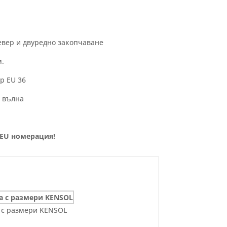
ревер и двуредно закопчаване
м.
р EU 36
 вълна
 EU номерация!
 с размери KENSOL