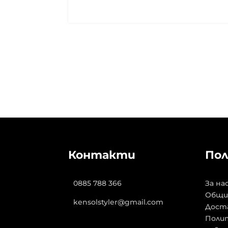
Контакти
Пол
0885 788 366
За на
Общи
kensolstyler@gmail.com
Дост
Полит