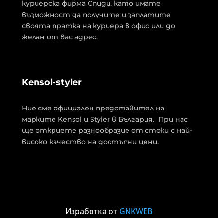
куриерска фирма Спиди, като имате
възможност да получите и заплатите
своята пратка на куриера в офис или до
желан от вас адрес.
Kensol-styler
Ние сме официален представител на
марките Kensol и Styler в България. При нас
ще откриете разнообразие от стоки с най-
високо качество на достъпни цени.
Изработка от
GNKWEB