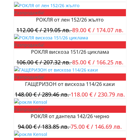
Разпродажба!
РОКЛЯ от лен 152/26 жълто
112.00
€
/ 219.05 лв.
89.00
€
/ 174.07 лв.
Разпродажба!
РОКЛЯ вискоза 151/26 циклама
106.00
€
/ 207.32 лв.
85.00
€
/ 166.25 лв.
Разпродажба!
ГАЩЕРИЗОН от вискоза 114/26 каки
148.00
€
/ 289.46 лв.
118.00
€
/ 230.79 лв.
Разпродажба!
РОКЛЯ от дантела 142/26 черно
94.00
€
/ 183.85 лв.
75.00
€
/ 146.69 лв.