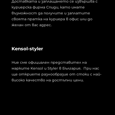
Доставката и заплащането се извършва с
куриерска фирма Спиди, като имате
възможност да получите и заплатите
своята пратка на куриера в офис или до
желан от вас адрес.
Kensol-styler
Ние сме официален представител на
марките Kensol и Styler в България. При нас
ще откриете разнообразие от стоки с най-
високо качество на достъпни цени.