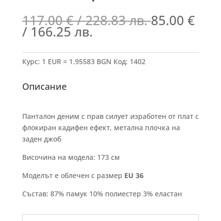
117.00
€
/ 228.83 лв.
85.00
€
/ 166.25 лв.
Курс: 1 EUR = 1.95583 BGN
Код:
1402
Описание
Панталон деним с прав силует изработен от плат с
флокиран кадифен ефект, метална плочка на
заден джоб
Височина на модела: 173 см
Моделът е облечен с размер
EU 36
Състав: 87% памук 10% полиестер 3% еластан