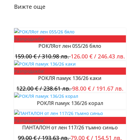
Вижте още
Разпродажба!
РОКЛЯот лен 055/26 бяло
159.00
€
/ 310.98 лв.
126.00
€
/ 246.43 лв.
Разпродажба!
РОКЛЯ памук 136/26 каки
122.00
€
/ 238.61 лв.
98.00
€
/ 191.67 лв.
РОКЛЯ памук 136/26 корал
Разпродажба!
ПАНТАЛОН от лен 117/26 тъмно синьо
99.00
€
/ 193.63 лв.
79.00
€
/ 154.51 лв.