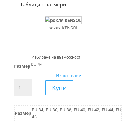
Таблица с размери
рокля KENSOL
EU 44
Размер
Изчистване
количество
Купи
за
ПАНТАЛОН
деним
EU 34, EU 36, EU 38, EU 40, EU 42, EU 44, EU
719/25
Размер
46
черно