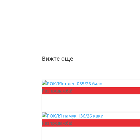
Вижте още
Разпродажба!
Разпродажба!