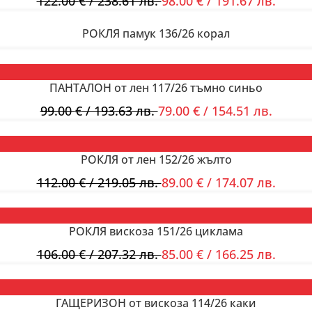
122.00
€
/ 238.61 лв.
98.00
€
/ 191.67 лв.
РОКЛЯ памук 136/26 корал
ПАНТАЛОН от лен 117/26 тъмно синьо
99.00
€
/ 193.63 лв.
79.00
€
/ 154.51 лв.
РОКЛЯ от лен 152/26 жълто
112.00
€
/ 219.05 лв.
89.00
€
/ 174.07 лв.
РОКЛЯ вискоза 151/26 циклама
106.00
€
/ 207.32 лв.
85.00
€
/ 166.25 лв.
ГАЩЕРИЗОН от вискоза 114/26 каки