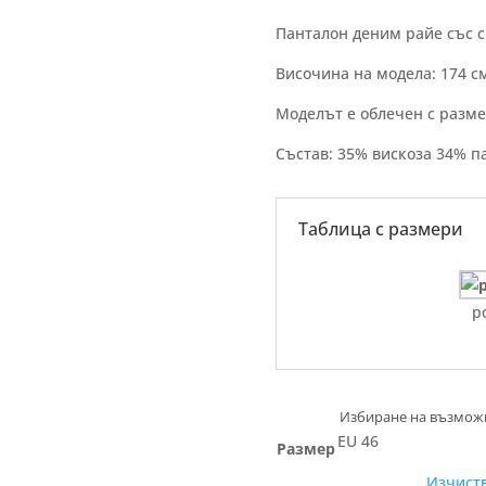
Панталон деним райе със 
Височина на модела: 174 с
Моделът е облечен с разме
Състав: 35% вискоза 34% п
Таблица с размери
р
EU 46
Размер
Изчист