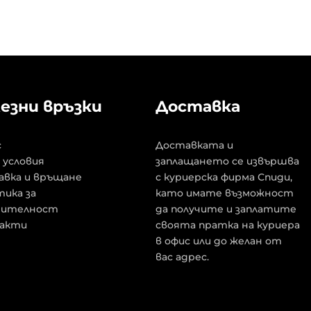
езни връзки
Доставка
с
Доставката и
 условия
заплащането се извършва
авка и връщане
с куриерска фирма Спиди,
ика за
като имате възможност
рителност
да получите и заплатите
акти
своята пратка на куриера
в офис или до желан от
вас адрес.