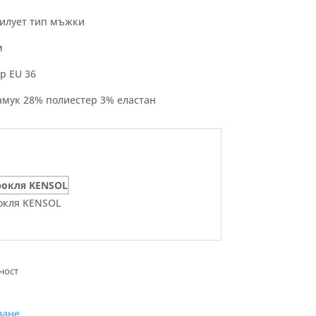
силует тип мъжки
м
р EU 36
амук 28% полиестер 3% еластан
окля KENSOL
ване