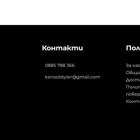
Контакти
Пол
0885 788 366
За на
Общи
kensolstyler@gmail.com
Дост
Полит
пове
Конт