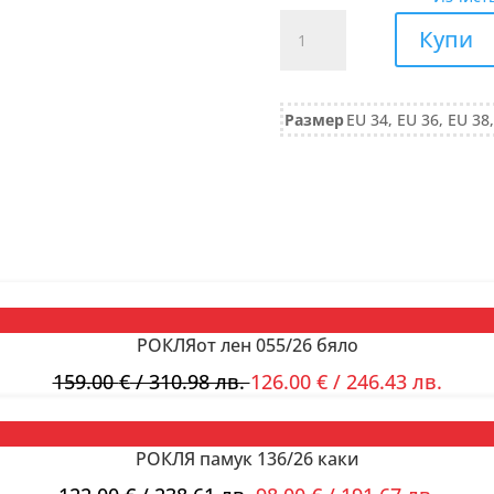
количество
Купи
за
ПАНТАЛОН
деним
Размер
EU 34, EU 36, EU 38,
732/25
РОКЛЯот лен 055/26 бяло
159.00
€
/ 310.98 лв.
126.00
€
/ 246.43 лв.
РОКЛЯ памук 136/26 каки