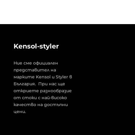
Kensol-styler
Ние сме официален
представител на
марките Kensol и Styler в
България. При нас ще
откриете разнообразие
от стоки с най-високо
качество на достъпни
цени.