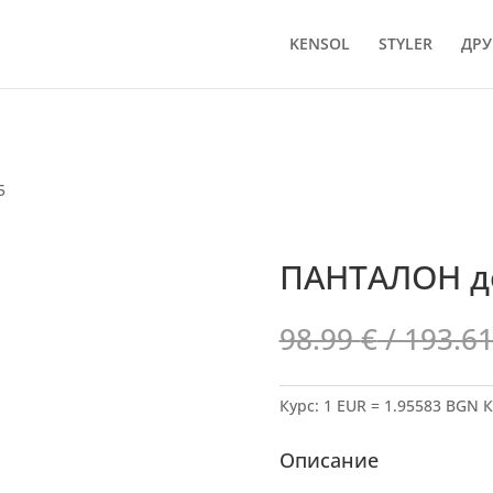
KENSOL
STYLER
ДРУ
5
ПАНТАЛОН д
98.99
€
/ 193.61
Курс: 1 EUR = 1.95583 BGN
К
Описание