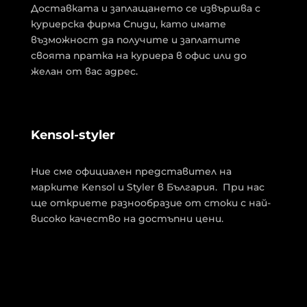
Доставката и заплащането се извършва с
куриерска фирма Спиди, като имате
възможност да получите и заплатите
своята пратка на куриера в офис или до
желан от вас адрес.
Kensol-styler
Ние сме официален представител на
марките Kensol и Styler в България. При нас
ще откриете разнообразие от стоки с най-
високо качество на достъпни цени.