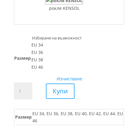
рокля KENSOL
EU 34
EU 36
Размер
EU 38
EU 46
Изчистване
количество
Купи
за
ПАНТАЛОН
лен
EU 34, EU 36, EU 38, EU 40, EU 42, EU 44, EU
621/25
Размер
46
бежово