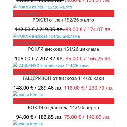
99.00
€
/ 193.63 лв.
79.00
€
/ 154.51 лв.
Разпродажба!
РОКЛЯ от лен 152/26 жълто
112.00
€
/ 219.05 лв.
89.00
€
/ 174.07 лв.
Разпродажба!
РОКЛЯ вискоза 151/26 циклама
106.00
€
/ 207.32 лв.
85.00
€
/ 166.25 лв.
Разпродажба!
ГАЩЕРИЗОН от вискоза 114/26 каки
148.00
€
/ 289.46 лв.
118.00
€
/ 230.79 лв.
Разпродажба!
РОКЛЯ от дантела 142/26 черно
94.00
€
/ 183.85 лв.
75.00
€
/ 146.69 лв.