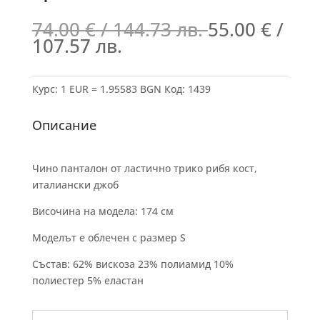
74.00
€
/ 144.73 лв.
55.00
€
/
107.57 лв.
Курс: 1 EUR = 1.95583 BGN
Код:
1439
Описание
Чино панталон от ластичнo трико рибя кост,
италиански джоб
Височина на модела: 174 см
Моделът е облечен с размер S
Състав: 62% вискоза 23% полиамид 10%
полиестер 5% еластан