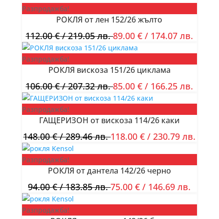
Разпродажба!
РОКЛЯ от лен 152/26 жълто
112.00
€
/ 219.05 лв.
89.00
€
/ 174.07 лв.
Разпродажба!
РОКЛЯ вискоза 151/26 циклама
106.00
€
/ 207.32 лв.
85.00
€
/ 166.25 лв.
Разпродажба!
ГАЩЕРИЗОН от вискоза 114/26 каки
148.00
€
/ 289.46 лв.
118.00
€
/ 230.79 лв.
Разпродажба!
РОКЛЯ от дантела 142/26 черно
94.00
€
/ 183.85 лв.
75.00
€
/ 146.69 лв.
Разпродажба!