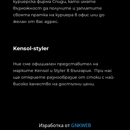
куриерска фирма Спиди, като имате
възможност да получите и заплатите
своята пратка на куриера в офис или до
желан от вас адрес.
Kensol-styler
Ние сме официален представител на
марките Kensol и Styler в България. При нас
ще откриете разнообразие от стоки с най-
високо качество на достъпни цени.
Изработка от
GNKWEB