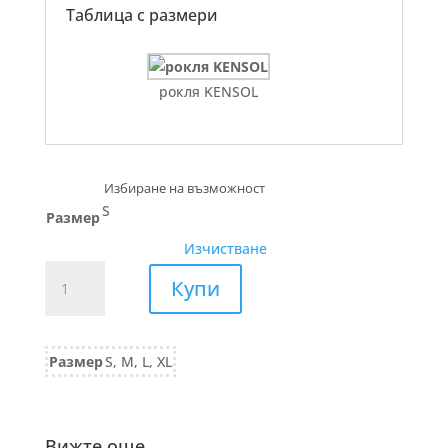
Таблица с размери
рокля KENSOL
S
Размер
Изчистване
количество
Купи
за
ПАНТАЛОН
от
Размер
S, M, L, XL
ластичнo
трико
841/25
Вижте още