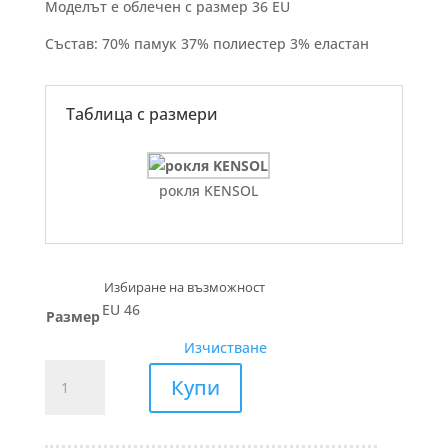
Моделът е облечен с размер 36 EU
Състав: 70% памук 37% полиестер 3% еластан
Таблица с размери
рокля KENSOL
EU 46
Размер
Изчистване
количество
Купи
за
ПАНТАЛОН
силует