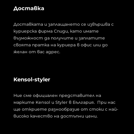
Доставка
Доставката и заплащането се извършва с
куриерска фирма Спиди, като имате
възможност да получите и заплатите
своята пратка на куриера в офис или до
желан от вас адрес.
Kensol-styler
Ние сме официален представител на
марките Kensol и Styler в България. При нас
ще откриете разнообразие от стоки с най-
високо качество на достъпни цени.