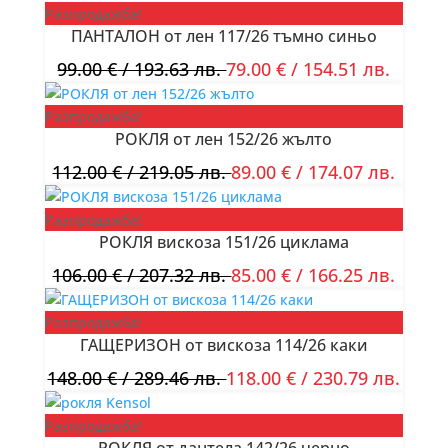
Разпродажба!
ПАНТАЛОН от лен 117/26 тъмно синьо
99.00
€
/ 193.63 лв.
79.00
€
/ 154.51 лв.
Разпродажба!
РОКЛЯ от лен 152/26 жълто
112.00
€
/ 219.05 лв.
89.00
€
/ 174.07 лв.
Разпродажба!
РОКЛЯ вискоза 151/26 циклама
106.00
€
/ 207.32 лв.
85.00
€
/ 166.25 лв.
Разпродажба!
ГАЩЕРИЗОН от вискоза 114/26 каки
148.00
€
/ 289.46 лв.
118.00
€
/ 230.79 лв.
Разпродажба!