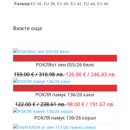
Размер
EU 36, EU 38, EU 40, EU 42, EU 44, EU 46
тип
мъжки
742/25
тъмно
Вижте още
синьо
Разпродажба!
РОКЛЯот лен 055/26 бяло
159.00
€
/ 310.98 лв.
126.00
€
/ 246.43 лв.
Разпродажба!
РОКЛЯ памук 136/26 каки
122.00
€
/ 238.61 лв.
98.00
€
/ 191.67 лв.
РОКЛЯ памук 136/26 корал