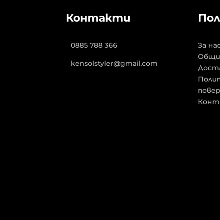
Контакти
Пол
0885 788 366
За на
Общи
kensolstyler@gmail.com
Дост
Полит
пове
Конт