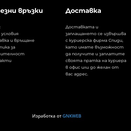
езни връзки
Доставка
с
Доставката и
 условия
заплащането се извършва
авка и връщане
с куриерска фирма Спиди,
ика за
като имате възможност
рителност
да получите и заплатите
акти
своята пратка на куриера
в офис или до желан от
вас адрес.
Изработка от
GNKWEB