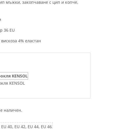
тип мъжки, закопчаване с цип и копче,
м
р 36 EU
 вискоза 4% еластан
окля KENSOL
 е наличен.
 EU 40, EU 42, EU 44, EU 46