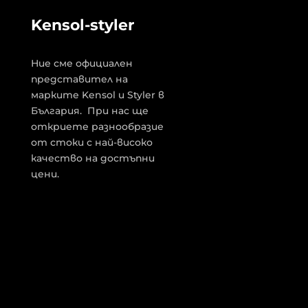
Kensol-styler
Ние сме официален
представител на
марките Kensol и Styler в
България. При нас ще
откриете разнообразие
от стоки с най-високо
качество на достъпни
цени.