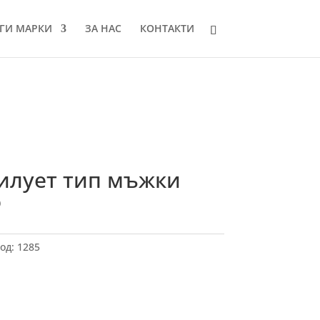
ГИ МАРКИ
ЗА НАС
КОНТАКТИ
илует тип мъжки
о
од:
1285