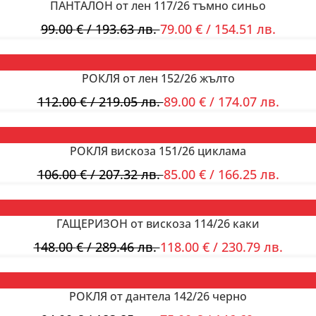
ПАНТАЛОН от лен 117/26 тъмно синьо
99.00
€
/ 193.63 лв.
79.00
€
/ 154.51 лв.
РОКЛЯ от лен 152/26 жълто
112.00
€
/ 219.05 лв.
89.00
€
/ 174.07 лв.
РОКЛЯ вискоза 151/26 циклама
106.00
€
/ 207.32 лв.
85.00
€
/ 166.25 лв.
ГАЩЕРИЗОН от вискоза 114/26 каки
148.00
€
/ 289.46 лв.
118.00
€
/ 230.79 лв.
РОКЛЯ от дантела 142/26 черно