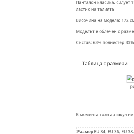
Панталон класика, силует 
ластик на талията
Височина на модела: 172 с
Моделът е облечен с разме
Състав: 63% полиестер 33%
Таблица с размери
р
В момента този артикул не
Размер
EU 34, EU 36, EU 38,