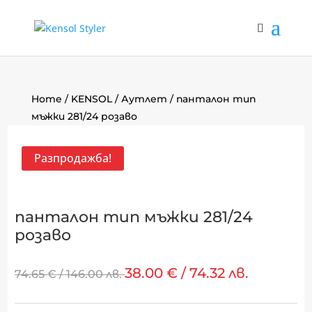
Home
/
KENSOL
/
Аутлет
/ панталон тип
мъжки 281/24 розаво
Разпродажба!
панталон тип мъжки 281/24
розаво
38.00
€
/ 74.32 лв.
74.65
€
/ 146.00 лв.