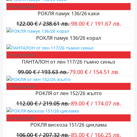
Разпродажба!
РОКЛЯ памук 136/26 каки
122.00
€
/ 238.61 лв.
98.00
€
/ 191.67 лв.
РОКЛЯ памук 136/26 корал
Разпродажба!
ПАНТАЛОН от лен 117/26 тъмно синьо
99.00
€
/ 193.63 лв.
79.00
€
/ 154.51 лв.
Разпродажба!
РОКЛЯ от лен 152/26 жълто
112.00
€
/ 219.05 лв.
89.00
€
/ 174.07 лв.
Разпродажба!
РОКЛЯ вискоза 151/26 циклама
106.00
€
/ 207.32 лв.
85.00
€
/ 166.25 лв.