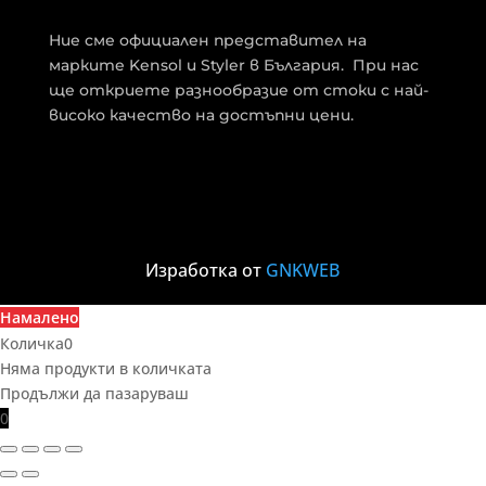
Ние сме официален представител на
марките Kensol и Styler в България. При нас
ще откриете разнообразие от стоки с най-
високо качество на достъпни цени.
Изработка от
GNKWEB
Намалено
Количка
0
Няма продукти в количката
Продължи да пазаруваш
0