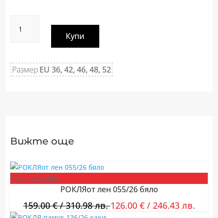
количество
за
Купи
панталон
тип
мъжки
Размер
EU 36, 42, 46, 48, 52
281/24
розаво
Вижте още
Разпродажба!
РОКЛЯот лен 055/26 бяло
159.00
€
/ 310.98 лв.
126.00
€
/ 246.43 лв.