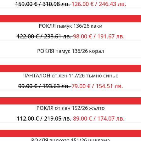
159.00
€
/ 310.98 лв.
126.00
€
/ 246.43 лв.
РОКЛЯ памук 136/26 каки
122.00
€
/ 238.61 лв.
98.00
€
/ 191.67 лв.
РОКЛЯ памук 136/26 корал
ПАНТАЛОН от лен 117/26 тъмно синьо
99.00
€
/ 193.63 лв.
79.00
€
/ 154.51 лв.
РОКЛЯ от лен 152/26 жълто
112.00
€
/ 219.05 лв.
89.00
€
/ 174.07 лв.
РОКЛЯ вискоза 151/26 циклама