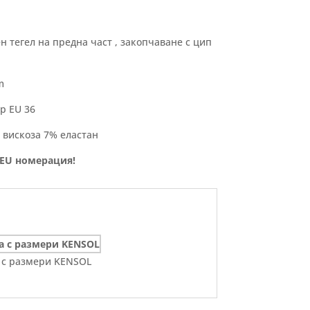
 тегел на предна част , закопчаване с цип
m
р EU 36
 вискоза 7% еластан
 EU номерация!
 с размери KENSOL