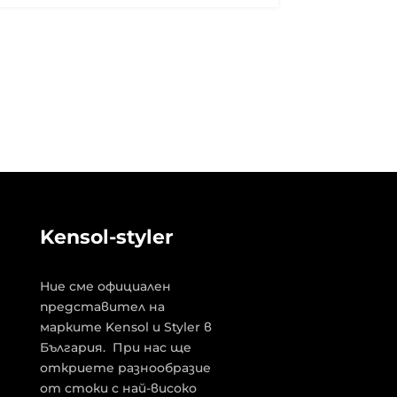
Kensol-styler
Ние сме официален
представител на
марките Kensol и Styler в
България. При нас ще
откриете разнообразие
от стоки с най-високо