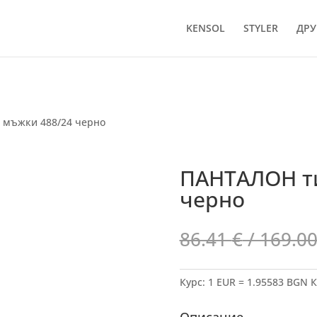
KENSOL
STYLER
ДРУ
 мъжки 488/24 черно
ПАНТАЛОН т
черно
86.41
€
/ 169.00
Курс: 1 EUR = 1.95583 BGN
К