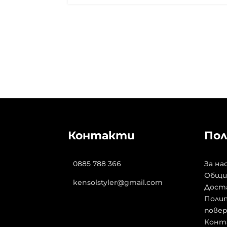
Контакти
Пол
0885 788 366
За на
Общи
kensolstyler@gmail.com
Дост
Полит
пове
Конт