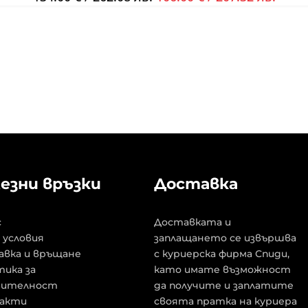
езни връзки
Доставка
с
Доставката и
 условия
заплащането се извършва
авка и връщане
с куриерска фирма Спиди,
ика за
като имате възможност
рителност
да получите и заплатите
акти
своята пратка на куриера