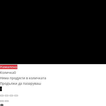
Намалено
Количка
0
Няма продукти в количката
Продължи да пазаруваш
0
🗨️