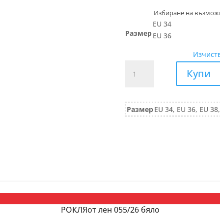
EU 34
Размер
EU 36
Изчист
количество
Купи
за
ПАНТАЛОН
тип
Размер
EU 34, EU 36, EU 38,
мъжки
488/24
черно
РОКЛЯот лен 055/26 бяло