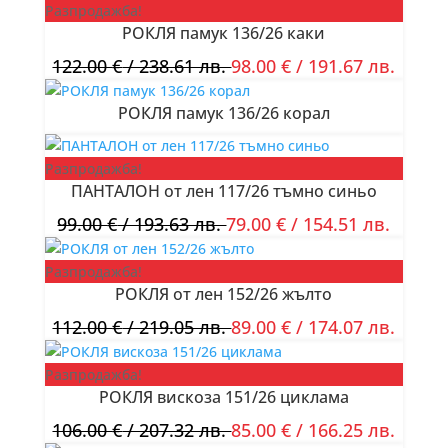
Разпродажба!
РОКЛЯ памук 136/26 каки
122.00
€
/ 238.61 лв.
98.00
€
/ 191.67 лв.
РОКЛЯ памук 136/26 корал
Разпродажба!
ПАНТАЛОН от лен 117/26 тъмно синьо
99.00
€
/ 193.63 лв.
79.00
€
/ 154.51 лв.
Разпродажба!
РОКЛЯ от лен 152/26 жълто
112.00
€
/ 219.05 лв.
89.00
€
/ 174.07 лв.
Разпродажба!
РОКЛЯ вискоза 151/26 циклама
106.00
€
/ 207.32 лв.
85.00
€
/ 166.25 лв.