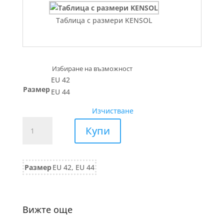
Таблица с размери KENSOL
EU 42
Размер
EU 44
Изчистване
количество
Купи
за
ПАНТАЛОН
трико
Размер
EU 42, EU 44
114/23
тъмно
синьо
Вижте още