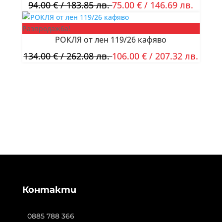
94.00
€
/ 183.85 лв.
75.00
€
/ 146.69 лв.
Разпродажба!
РОКЛЯ от лен 119/26 кафяво
134.00
€
/ 262.08 лв.
106.00
€
/ 207.32 лв.
Контакти
0885 788 366