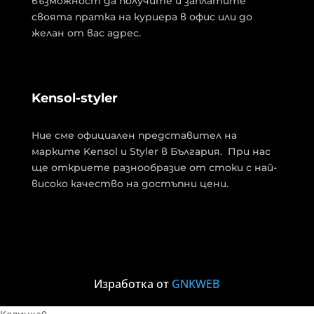
възможност да получите и заплатите
своята пратка на куриера в офис или до
желан от вас адрес.
Kensol-styler
Ние сме официален представител на
марките Kensol и Styler в България. При нас
ще откриете разнообразие от стоки с най-
високо качество на достъпни цени.
Изработка от
GNKWEB