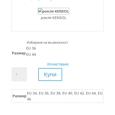
рокля KENSOL
EU 36
Размер
EU 44
Изчистване
количество
Купи
за
ПАНТАЛОН
743/25
EU 34, EU 36, EU 38, EU 40, EU 42, EU 44, EU
черно
Размер
46