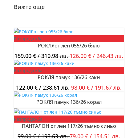
Вижте още
Разпродажба!
РОКЛЯот лен 055/26 бяло
159.00
€
/ 310.98 лв.
126.00
€
/ 246.43 лв.
Разпродажба!
РОКЛЯ памук 136/26 каки
122.00
€
/ 238.61 лв.
98.00
€
/ 191.67 лв.
РОКЛЯ памук 136/26 корал
Разпродажба!
ПАНТАЛОН от лен 117/26 тъмно синьо
99.00
€
/ 193.63 лв.
79.00
€
/ 154.51 лв.