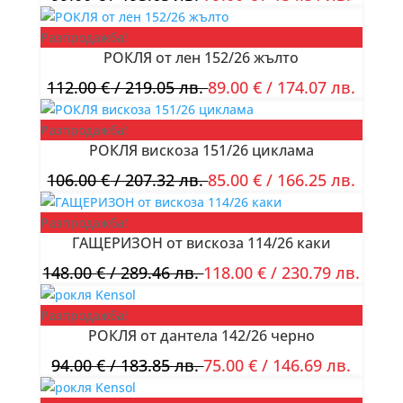
Разпродажба!
РОКЛЯ от лен 152/26 жълто
112.00
€
/ 219.05 лв.
89.00
€
/ 174.07 лв.
Разпродажба!
РОКЛЯ вискоза 151/26 циклама
106.00
€
/ 207.32 лв.
85.00
€
/ 166.25 лв.
Разпродажба!
ГАЩЕРИЗОН от вискоза 114/26 каки
148.00
€
/ 289.46 лв.
118.00
€
/ 230.79 лв.
Разпродажба!
РОКЛЯ от дантела 142/26 черно
94.00
€
/ 183.85 лв.
75.00
€
/ 146.69 лв.