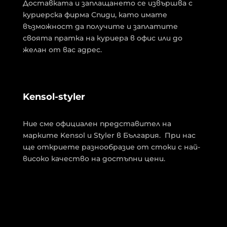
Доставката и заплащането се извършва с
куриерска фирма Спиди, като имате
възможност да получите и заплатите
своята пратка на куриера в офис или до
желан от вас адрес.
Kensol-styler
Ние сме официален представител на
марките Kensol и Styler в България. При нас
ще откриете разнообразие от стоки с най-
високо качество на достъпни цени.