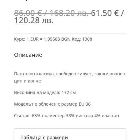
86.00
€
/ 168.20 лв.
61.50
€
/
120.28 лв.
Курс: 1 EUR = 1.95583 BGN
Код:
1308
Описание
Панталон класика, свободен силует, закопчаване с
цип и копче
Височина на модела: 172 см
Моделът е облечен с размер EU 36
Състав: 63% полиестер 33% вискоза 4% еластан
Таблица с размери