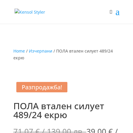
Home
/
Изчерпани
/ ПОЛА втален силует 489/24
екрю
Разпродажба!
ПОЛА втален силует
489/24 екрю
71.07
€
/ 139.00 лв.
39.00
€
/