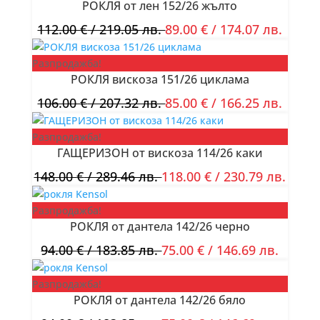
РОКЛЯ от лен 152/26 жълто
112.00
€
/ 219.05 лв.
89.00
€
/ 174.07 лв.
Разпродажба!
РОКЛЯ вискоза 151/26 циклама
106.00
€
/ 207.32 лв.
85.00
€
/ 166.25 лв.
Разпродажба!
ГАЩЕРИЗОН от вискоза 114/26 каки
148.00
€
/ 289.46 лв.
118.00
€
/ 230.79 лв.
Разпродажба!
РОКЛЯ от дантела 142/26 черно
94.00
€
/ 183.85 лв.
75.00
€
/ 146.69 лв.
Разпродажба!
РОКЛЯ от дантела 142/26 бяло