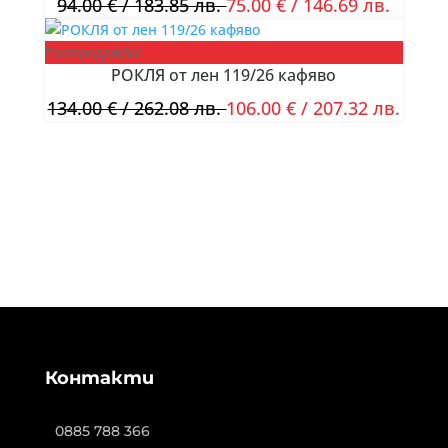
94.00
€
/ 183.85 лв.
75.00
€
/ 146.69 лв.
Разпродажба!
РОКЛЯ от лен 119/26 кафяво
134.00
€
/ 262.08 лв.
106.00
€
/ 207.32 лв.
Контакти
0885 788 366