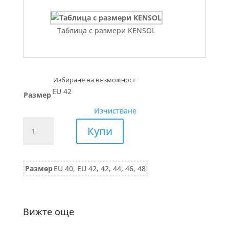
Таблица с размери KENSOL
EU 42
Размер
Изчистване
количество
Купи
за
ПОЛА
втален
Размер
EU 40, EU 42, 42, 44, 46, 48
силует
489/24
екрю
Вижте още