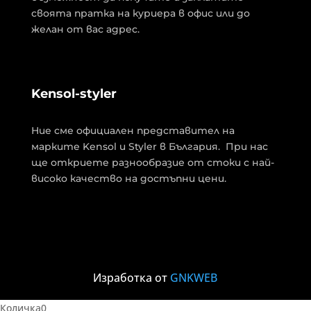
своята пратка на куриера в офис или до
желан от вас адрес.
Kensol-styler
Ние сме официален представител на
марките Kensol и Styler в България. При нас
ще откриете разнообразие от стоки с най-
високо качество на достъпни цени.
Изработка от
GNKWEB
Количка
0