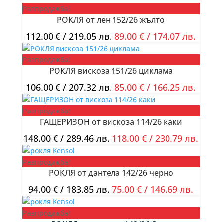
Разпродажба!
РОКЛЯ от лен 152/26 жълто
112.00
€
/ 219.05 лв.
89.00
€
/ 174.07 лв.
Разпродажба!
РОКЛЯ вискоза 151/26 циклама
106.00
€
/ 207.32 лв.
85.00
€
/ 166.25 лв.
Разпродажба!
ГАЩЕРИЗОН от вискоза 114/26 каки
148.00
€
/ 289.46 лв.
118.00
€
/ 230.79 лв.
Разпродажба!
РОКЛЯ от дантела 142/26 черно
94.00
€
/ 183.85 лв.
75.00
€
/ 146.69 лв.
Разпродажба!