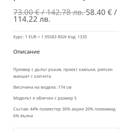
73.00
€
/ 142.78 лв.
58.40
€
/
114.22 лв.
Курс: 1 EUR = 1.95583 BGN
Код:
1335
Описание
Пуловер с дълъг ръкав, проект камъни, рипсен
маншет с копчета
Височина на модела: 174 см
Моделът е облечен с размер S
Състав: 44% полиестер 30% акрил 20% полиамид
6% вълна