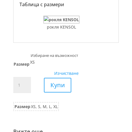
Таблица с размери
рокля KENSOL
XS
Размер
Изчистване
количество
Купи
за
ПУЛОВЕР
с
Размер
XS, S, M, L, XL
дълъг
ръкав
697/25
екрю
Вижте още