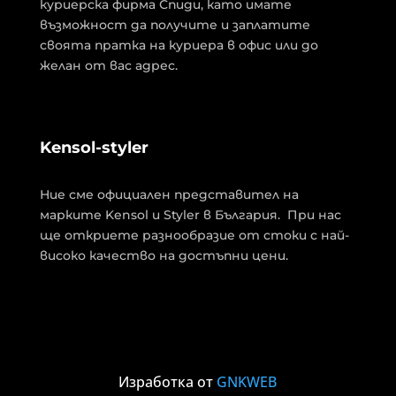
куриерска фирма Спиди, като имате
възможност да получите и заплатите
своята пратка на куриера в офис или до
желан от вас адрес.
Kensol-styler
Ние сме официален представител на
марките Kensol и Styler в България. При нас
ще откриете разнообразие от стоки с най-
високо качество на достъпни цени.
Изработка от
GNKWEB