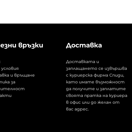
езни връзки
Доставка
с
Доставката и
 условия
заплащането се извършва
авка и връщане
с куриерска фирма Спиди,
ика за
като имате възможност
рителност
да получите и заплатите
акти
своята пратка на куриера
в офис или до желан от
вас адрес.