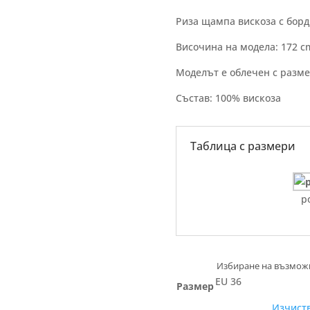
Риза щампа вискоза с борд
Височина на модела: 172 c
Моделът е облечен с разм
Състав: 100% вискоза
Таблица с размери
р
EU 36
Размер
Изчист