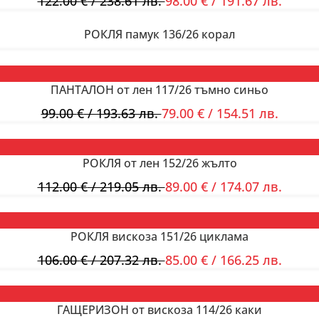
122.00
€
/ 238.61 лв.
98.00
€
/ 191.67 лв.
РОКЛЯ памук 136/26 корал
ПАНТАЛОН от лен 117/26 тъмно синьо
99.00
€
/ 193.63 лв.
79.00
€
/ 154.51 лв.
РОКЛЯ от лен 152/26 жълто
112.00
€
/ 219.05 лв.
89.00
€
/ 174.07 лв.
РОКЛЯ вискоза 151/26 циклама
106.00
€
/ 207.32 лв.
85.00
€
/ 166.25 лв.
ГАЩЕРИЗОН от вискоза 114/26 каки