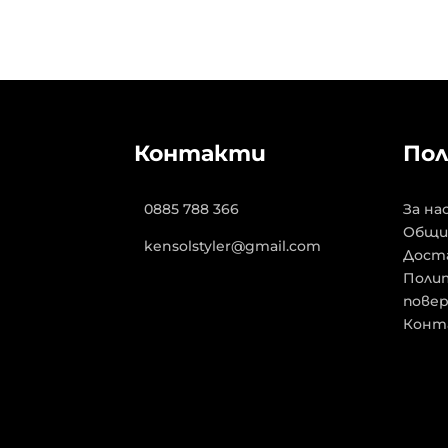
Контакти
Пол
0885 788 366
За на
Общи
kensolstyler@gmail.com
Дост
Полит
пове
Конт