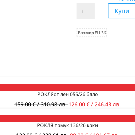
количество
Купи
за
РИЗА
вискоза
Размер
EU 36
582/25
РОКЛЯот лен 055/26 бяло
159.00
€
/ 310.98 лв.
126.00
€
/ 246.43 лв.
РОКЛЯ памук 136/26 каки