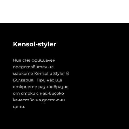
Kensol-styler
Ние сме официален
представител на
марките Kensol и Styler в
България. При нас ще
откриете разнообразие
от стоки с най-високо
качество на достъпни
цени.