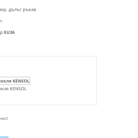
юр, дълъг ръкав
m
ер
EU36
окля KENSOL
ване