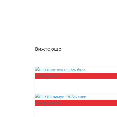
Вижте още
Разпродажба!
Разпродажба!