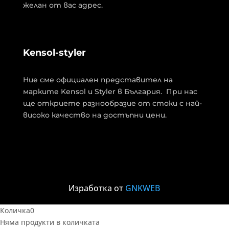
желан от вас адрес.
Kensol-styler
Ние сме официален представител на
марките Kensol и Styler в България. При нас
ще откриете разнообразие от стоки с най-
високо качество на достъпни цени.
Изработка от
GNKWEB
Количка
0
Няма продукти в количката