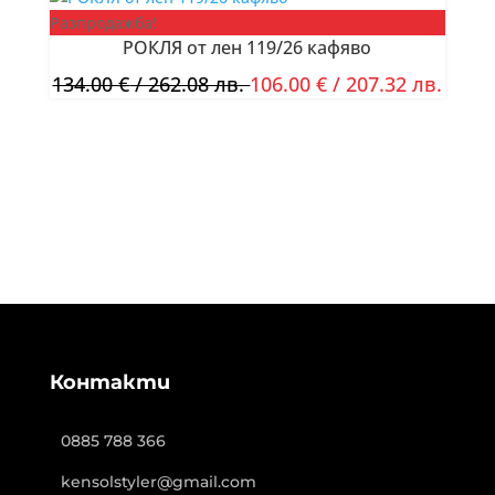
Разпродажба!
РОКЛЯ от лен 119/26 кафяво
134.00
€
/ 262.08 лв.
106.00
€
/ 207.32 лв.
Контакти
0885 788 366
kensolstyler@gmail.com