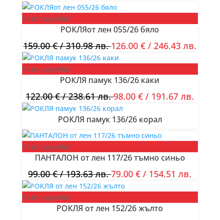
Разпродажба!
РОКЛЯот лен 055/26 бяло
159.00
€
/ 310.98 лв.
126.00
€
/ 246.43 лв.
Разпродажба!
РОКЛЯ памук 136/26 каки
122.00
€
/ 238.61 лв.
98.00
€
/ 191.67 лв.
РОКЛЯ памук 136/26 корал
Разпродажба!
ПАНТАЛОН от лен 117/26 тъмно синьо
99.00
€
/ 193.63 лв.
79.00
€
/ 154.51 лв.
Разпродажба!
РОКЛЯ от лен 152/26 жълто