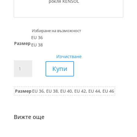
рокля KENSOL
EU 36
Размер
EU 38
Изчистване
количество
Купи
за
РИЗА
вискоза
Размер
EU 36, EU 38, EU 40, EU 42, EU 44, EU 46
788/25
зелено
Вижте още