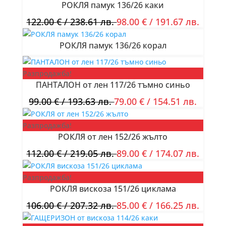
РОКЛЯ памук 136/26 каки
122.00
€
/ 238.61 лв.
98.00
€
/ 191.67 лв.
РОКЛЯ памук 136/26 корал
Разпродажба!
ПАНТАЛОН от лен 117/26 тъмно синьо
99.00
€
/ 193.63 лв.
79.00
€
/ 154.51 лв.
Разпродажба!
РОКЛЯ от лен 152/26 жълто
112.00
€
/ 219.05 лв.
89.00
€
/ 174.07 лв.
Разпродажба!
РОКЛЯ вискоза 151/26 циклама
106.00
€
/ 207.32 лв.
85.00
€
/ 166.25 лв.