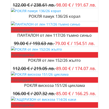
122.00
€
/ 238.61 лв.
98.00
€
/ 191.67 лв.
РОКЛЯ памук 136/26 корал
Разпродажба!
ПАНТАЛОН от лен 117/26 тъмно синьо
99.00
€
/ 193.63 лв.
79.00
€
/ 154.51 лв.
Разпродажба!
РОКЛЯ от лен 152/26 жълто
112.00
€
/ 219.05 лв.
89.00
€
/ 174.07 лв.
Разпродажба!
РОКЛЯ вискоза 151/26 циклама
106.00
€
/ 207.32 лв.
85.00
€
/ 166.25 лв.
Разпродажба!