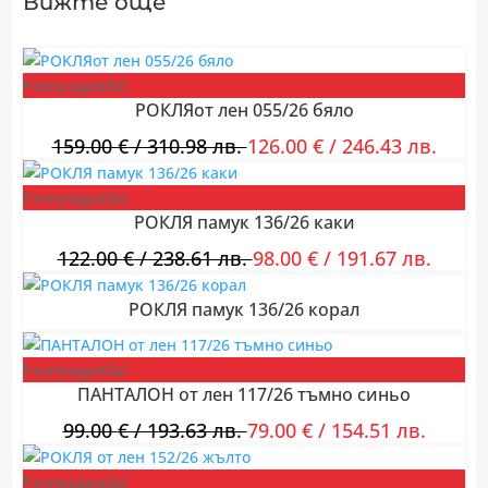
Вижте още
Разпродажба!
РОКЛЯот лен 055/26 бяло
159.00
€
/ 310.98 лв.
126.00
€
/ 246.43 лв.
Разпродажба!
РОКЛЯ памук 136/26 каки
122.00
€
/ 238.61 лв.
98.00
€
/ 191.67 лв.
РОКЛЯ памук 136/26 корал
Разпродажба!
ПАНТАЛОН от лен 117/26 тъмно синьо
99.00
€
/ 193.63 лв.
79.00
€
/ 154.51 лв.
Разпродажба!