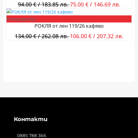
94.00
€
/ 183.85 лв.
75.00
€
/ 146.69 лв.
Разпродажба!
РОКЛЯ от лен 119/26 кафяво
134.00
€
/ 262.08 лв.
106.00
€
/ 207.32 лв.
Контакти
0885 788 366