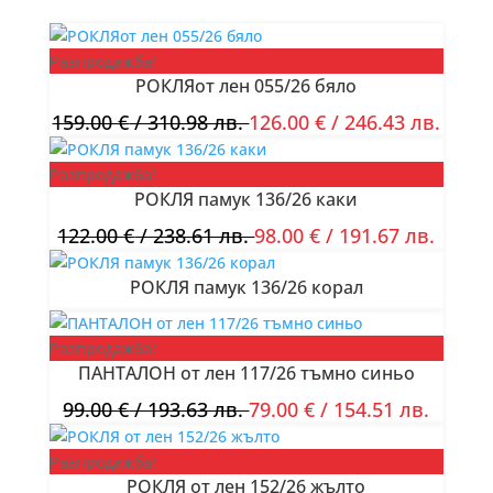
Разпродажба!
РОКЛЯот лен 055/26 бяло
159.00
€
/ 310.98 лв.
126.00
€
/ 246.43 лв.
Разпродажба!
РОКЛЯ памук 136/26 каки
122.00
€
/ 238.61 лв.
98.00
€
/ 191.67 лв.
РОКЛЯ памук 136/26 корал
Разпродажба!
ПАНТАЛОН от лен 117/26 тъмно синьо
99.00
€
/ 193.63 лв.
79.00
€
/ 154.51 лв.
Разпродажба!
РОКЛЯ от лен 152/26 жълто