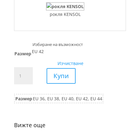
рокля KENSOL
EU 42
Размер
Изчистване
количество
Купи
за
РОКЛЯ
в
Размер
EU 36, EU 38, EU 40, EU 42, EU 44
бохо
стил
758/25
Вижте още