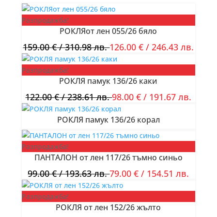
Разпродажба!
РОКЛЯот лен 055/26 бяло
159.00
€
/ 310.98 лв.
126.00
€
/ 246.43 лв.
Разпродажба!
РОКЛЯ памук 136/26 каки
122.00
€
/ 238.61 лв.
98.00
€
/ 191.67 лв.
РОКЛЯ памук 136/26 корал
Разпродажба!
ПАНТАЛОН от лен 117/26 тъмно синьо
99.00
€
/ 193.63 лв.
79.00
€
/ 154.51 лв.
Разпродажба!
РОКЛЯ от лен 152/26 жълто