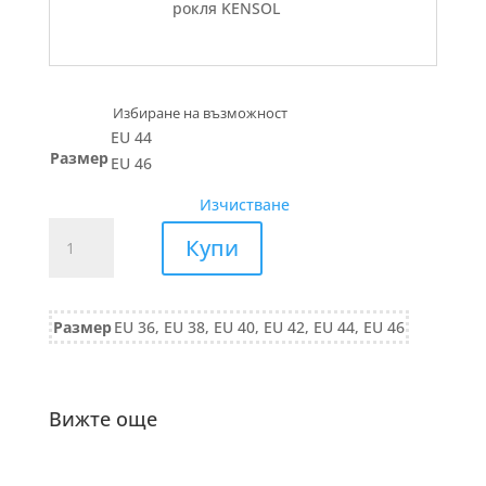
рокля KENSOL
EU 44
Размер
EU 46
Изчистване
количество
Купи
за
РОКЛЯ
креп
Размер
EU 36, EU 38, EU 40, EU 42, EU 44, EU 46
вискоза
679/25
Вижте още