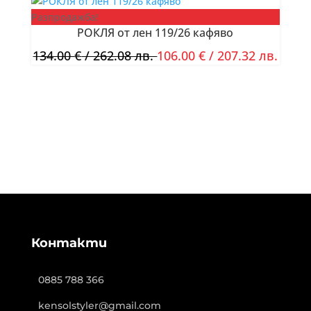
Разпродажба!
РОКЛЯ от лен 119/26 кафяво
134.00
€
/ 262.08 лв.
106.00
€
/ 207.32 лв.
Контакти
0885 788 366
kensolstyler@gmail.com