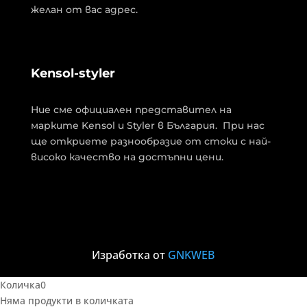
желан от вас адрес.
Kensol-styler
Ние сме официален представител на
марките Kensol и Styler в България. При нас
ще откриете разнообразие от стоки с най-
високо качество на достъпни цени.
Изработка от
GNKWEB
Количка
0
Няма продукти в количката