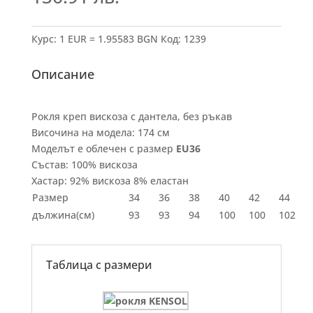
Курс: 1 EUR = 1.95583 BGN
Код:
1239
Описание
Рокля креп вискоза с дантела, без ръкав
Височина на модела: 174 см
Моделът е облечен с размер
EU36
Състав: 100% вискоза
Хастар: 92% вискоза 8% еластан
Размер
34
36
38
40
42
44
дължина(см)
93
93
94
100
100
102
Таблица с размери