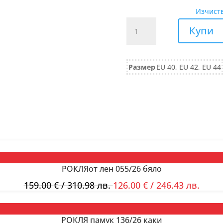
Изчист
количество
Купи
за
РОКЛЯ
от
Размер
EU 40, EU 42, EU 44
вискоза
жакард
607/25
зелено
РОКЛЯот лен 055/26 бяло
159.00
€
/ 310.98 лв.
126.00
€
/ 246.43 лв.
РОКЛЯ памук 136/26 каки