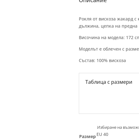
Описание
Рокля от вискоза жакард с
дължина, цепка на предна ч
Височина на модела: 172 c
Моделът е облечен с разм
Състав: 100% вискоза
Таблица с размери
EU 40
Размер