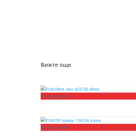
Вижте още
Разпродажба!
Разпродажба!