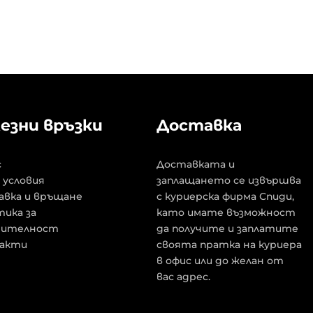
езни връзки
Доставка
с
Доставката и
 условия
заплащането се извършва
авка и връщане
с куриерска фирма Спиди,
ика за
като имате възможност
рителност
да получите и заплатите
акти
своята пратка на куриера
в офис или до желан от
вас адрес.