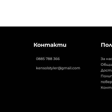
Контакти
Пол
0885 788 366
За на
Общи
kensolstyler@gmail.com
Дост
Полит
пове
Конт