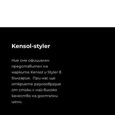
Kensol-styler
Ние сме официален
представител на
марките Kensol и Styler в
България. При нас ще
откриете разнообразие
от стоки с най-високо
качество на достъпни
цени.