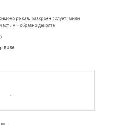
 кимоно ръкав, разкроен силует, миди
аст , V – образно деколте
m
ер
EU36