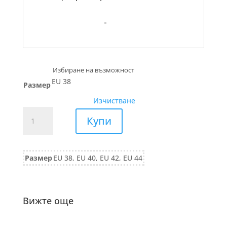
EU 38
Размер
Изчистване
количество
Купи
за
РОКЛЯ
от
Размер
EU 38, EU 40, EU 42, EU 44
вискоза
629/25
кафяво
Вижте още