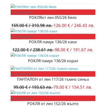
Разпродажба!
РОКЛЯот лен 055/26 бяло
159.00
€
/ 310.98 лв.
126.00
€
/ 246.43 лв.
Разпродажба!
РОКЛЯ памук 136/26 каки
122.00
€
/ 238.61 лв.
98.00
€
/ 191.67 лв.
РОКЛЯ памук 136/26 корал
Разпродажба!
ПАНТАЛОН от лен 117/26 тъмно синьо
99.00
€
/ 193.63 лв.
79.00
€
/ 154.51 лв.
Разпродажба!
РОКЛЯ от лен 152/26 жълто