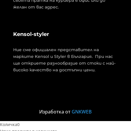
своята пратка на куриера в офис или до
желан от вас адрес.
Kensol-styler
Ние сме официален представител на
марките Kensol и Styler в България. При нас
ще откриете разнообразие от стоки с най-
високо качество на достъпни цени.
Изработка от
GNKWEB
Количка
0