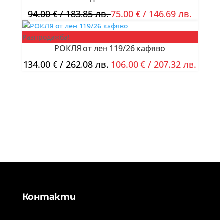
94.00
€
/ 183.85 лв.
75.00
€
/ 146.69 лв.
Разпродажба!
РОКЛЯ от лен 119/26 кафяво
134.00
€
/ 262.08 лв.
106.00
€
/ 207.32 лв.
Контакти