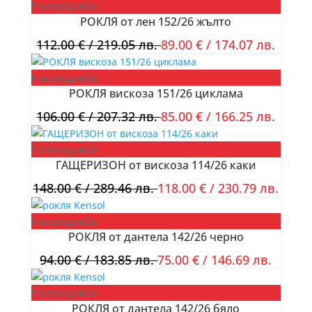
Разпродажба!
РОКЛЯ от лен 152/26 жълто
112.00
€
/ 219.05 лв.
89.00
€
/ 174.07 лв.
Разпродажба!
РОКЛЯ вискоза 151/26 циклама
106.00
€
/ 207.32 лв.
85.00
€
/ 166.25 лв.
Разпродажба!
ГАЩЕРИЗОН от вискоза 114/26 каки
148.00
€
/ 289.46 лв.
118.00
€
/ 230.79 лв.
Разпродажба!
РОКЛЯ от дантела 142/26 черно
94.00
€
/ 183.85 лв.
75.00
€
/ 146.69 лв.
Разпродажба!
РОКЛЯ от дантела 142/26 бяло