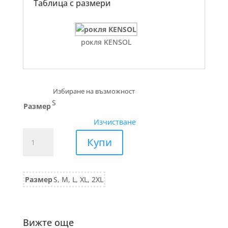
Таблица с размери
рокля KENSOL
S
Размер
Изчистване
количество
Купи
за
РОКЛЯ
от
Размер
S, M, L, XL, 2XL
трико
783/25
черно
Вижте още