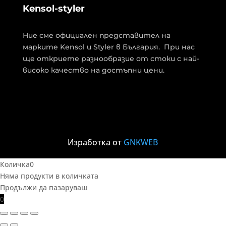
Kensol-styler
Ние сме официален представител на
марките Kensol и Styler в България. При нас
ще откриете разнообразие от стоки с най-
високо качество на достъпни цени.
Изработка от
GNKWEB
Количка
0
Няма продукти в количката
Продължи да пазаруваш
0