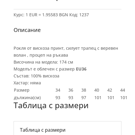
Курс: 1 EUR = 1.95583 BGN
Код:
1237
Описание
Рокля от вискоза принт, силует трапец с веревен
волан , процеп на ръкава
Височина на модела: 174 см
Моделът е облечен с размер
EU36
Състав: 100% вискоза
Хастар: няма
Размер
34
36
38
40
42
44
дължина(см)
93
93
97
101
101
101
Таблица с размери
Таблица с размери