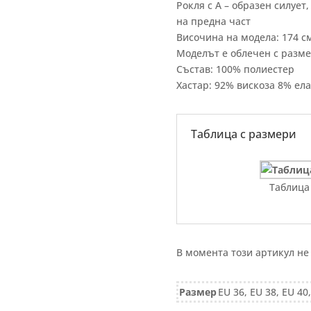
Рокля с А – образен силует
на предна част
Височина на модела: 174 с
Моделът е облечен с разм
Състав: 100% полиестер
Хастар: 92% вискоза 8% ел
Таблица с размери
Таблица
В момента този артикул не
Размер
EU 36, EU 38, EU 40