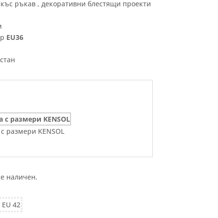
, къс ръкав , декоративни блестящи проекти
м
ер
ЕU36
астан
 с размери KENSOL
 е наличен.
, EU 42