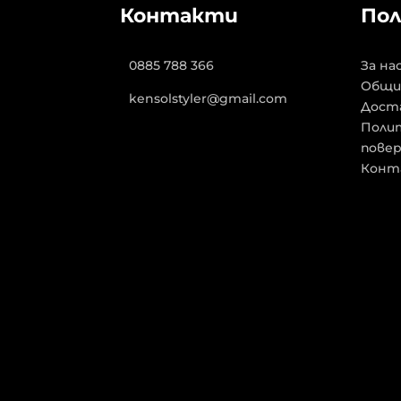
Контакти
Пол
0885 788 366
За на
Общи
kensolstyler@gmail.com
Дост
Полит
пове
Конт