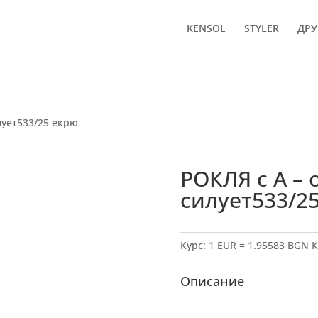
KENSOL
STYLER
ДРУ
лует533/25 екрю
РОКЛЯ с А – 
силует533/2
Курс: 1 EUR = 1.95583 BGN
К
Описание