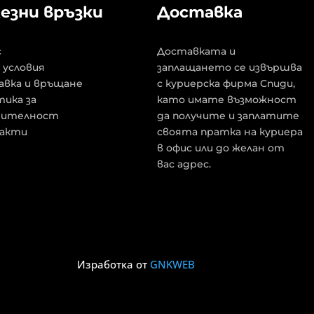
езни връзки
Доставка
с
Доставката и
 условия
заплащането се извършва
авка и връщане
с куриерска фирма Спиди,
ика за
като имате възможност
рителност
да получите и заплатите
акти
своята пратка на куриера
в офис или до желан от
вас адрес.
Изработка от
GNKWEB