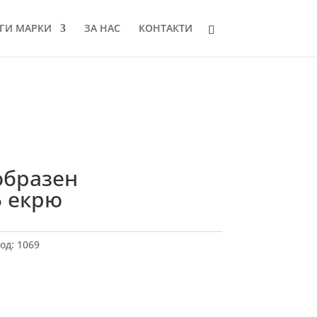
ГИ МАРКИ
ЗА НАС
КОНТАКТИ
образен
5 екрю
од:
1069