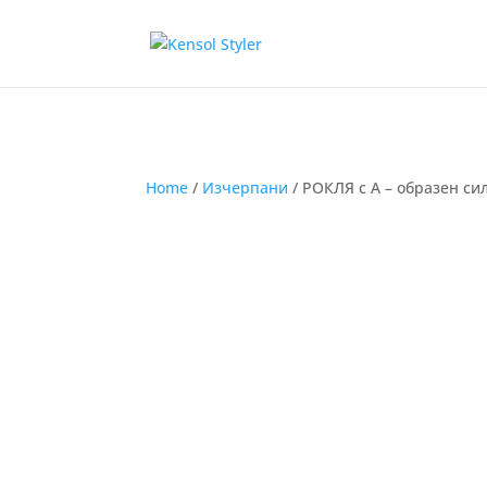
Home
/
Изчерпани
/ РОКЛЯ с А – образен си