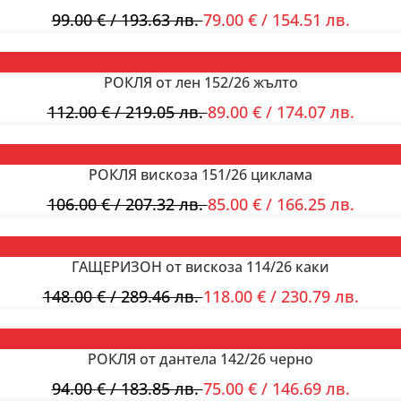
99.00
€
/ 193.63 лв.
79.00
€
/ 154.51 лв.
РОКЛЯ от лен 152/26 жълто
112.00
€
/ 219.05 лв.
89.00
€
/ 174.07 лв.
РОКЛЯ вискоза 151/26 циклама
106.00
€
/ 207.32 лв.
85.00
€
/ 166.25 лв.
ГАЩЕРИЗОН от вискоза 114/26 каки
148.00
€
/ 289.46 лв.
118.00
€
/ 230.79 лв.
РОКЛЯ от дантела 142/26 черно
94.00
€
/ 183.85 лв.
75.00
€
/ 146.69 лв.