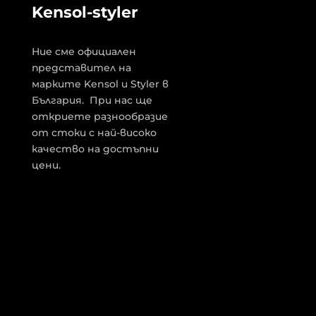
Kensol-styler
Ние сме официален
представител на
марките Kensol и Styler в
България. При нас ще
откриете разнообразие
от стоки с най-високо
качество на достъпни
цени.