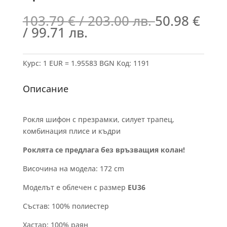
103.79
€
/ 203.00 лв.
50.98
€
/ 99.71 лв.
Курс: 1 EUR = 1.95583 BGN
Код:
1191
Описание
Рокля шифон с презрамки, силует трапец,
комбинация плисе и къдри
Роклята се предлага без връзващия колан!
Височина на модела: 172 cm
Моделът е облечен с размер
EU36
Състав: 100% полиестер
Хастар: 100% раян