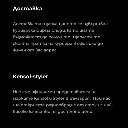
Доставка
Доставката и заплащането се извършва с
куриерска фирма Спиди, като имате
възможност да получите и заплатите
своята пратка на куриера в офис или до
желан от вас адрес.
Kensol-styler
Ние сме официален представител на
марките Kensol и Styler в България. При нас
ще откриете разнообразие от стоки с най-
високо качество на достъпни цени.