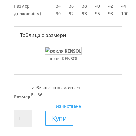
Размер
34
36
38
40
42
44
дължина(см)
90
92
93
95
98
100
Таблица с размери
рокля KENSOL
EU 36
Размер
Изчистване
количество
Купи
за
РОКЛЯ
шифон