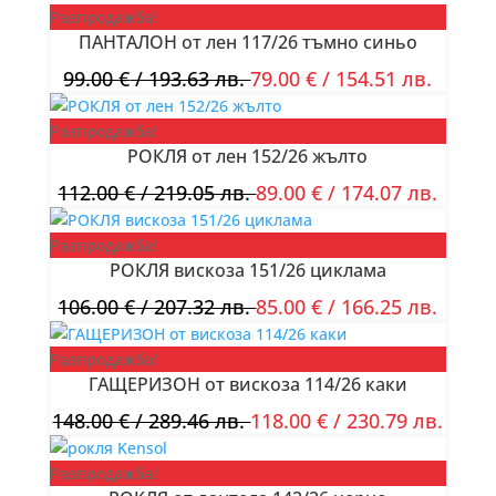
Разпродажба!
ПАНТАЛОН от лен 117/26 тъмно синьо
99.00
€
/ 193.63 лв.
79.00
€
/ 154.51 лв.
Разпродажба!
РОКЛЯ от лен 152/26 жълто
112.00
€
/ 219.05 лв.
89.00
€
/ 174.07 лв.
Разпродажба!
РОКЛЯ вискоза 151/26 циклама
106.00
€
/ 207.32 лв.
85.00
€
/ 166.25 лв.
Разпродажба!
ГАЩЕРИЗОН от вискоза 114/26 каки
148.00
€
/ 289.46 лв.
118.00
€
/ 230.79 лв.
Разпродажба!