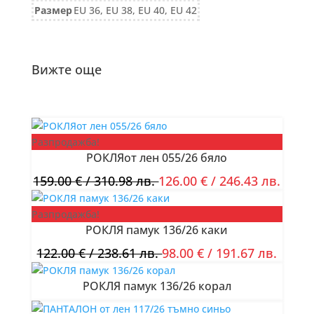
Размер
EU 36, EU 38, EU 40, EU 42
624/25
оранжево
Вижте още
Разпродажба!
РОКЛЯот лен 055/26 бяло
159.00
€
/ 310.98 лв.
126.00
€
/ 246.43 лв.
Разпродажба!
РОКЛЯ памук 136/26 каки
122.00
€
/ 238.61 лв.
98.00
€
/ 191.67 лв.
РОКЛЯ памук 136/26 корал