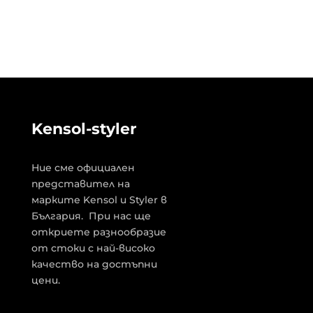
Kensol-styler
Ние сме официален
представител на
марките Kensol и Styler в
България. При нас ще
откриете разнообразие
от стоки с най-високо
качество на достъпни
цени.