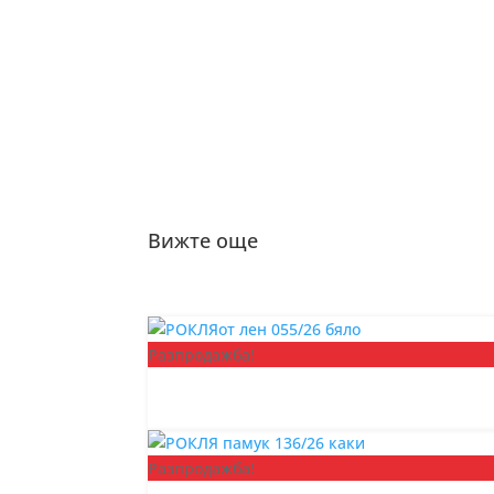
Вижте още
Разпродажба!
Разпродажба!