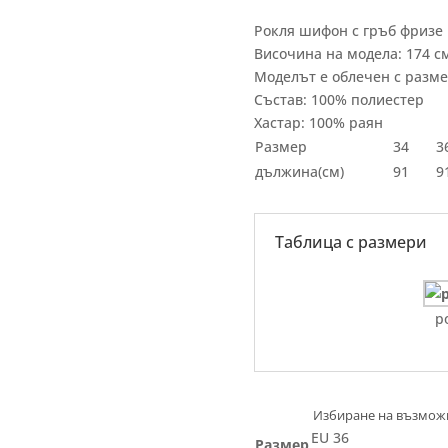
Рокля шифон с гръб фризе
Височина на модела: 174 с
Моделът е облечен с разм
Състав: 100% полиестер
Хастар: 100% раян
Размер
34
3
дължина(см)
91
9
Таблица с размери
р
EU 36
Размер