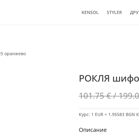
KENSOL
STYLER
ДРУ
25 оранжево
РОКЛЯ шифон
101.75
€
/ 199.
Курс: 1 EUR = 1.95583 BGN
К
Описание