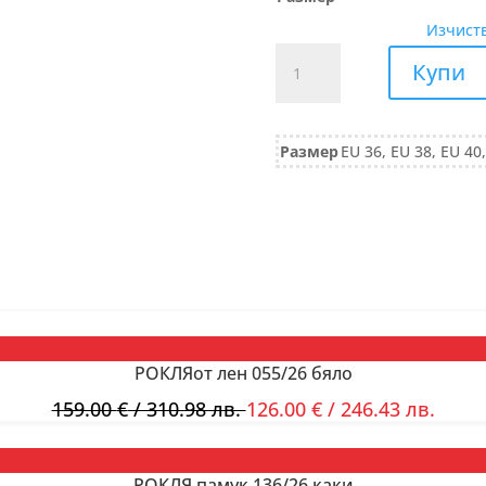
Изчист
количество
Купи
за
РОКЛЯ
шифон
Размер
EU 36, EU 38, EU 40
634/25
оранжево
РОКЛЯот лен 055/26 бяло
159.00
€
/ 310.98 лв.
126.00
€
/ 246.43 лв.
РОКЛЯ памук 136/26 каки