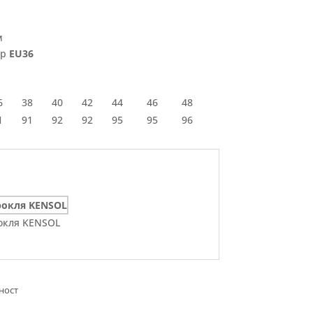
м
ер
EU36
6
38
40
42
44
46
48
1
91
92
92
95
95
96
окля KENSOL