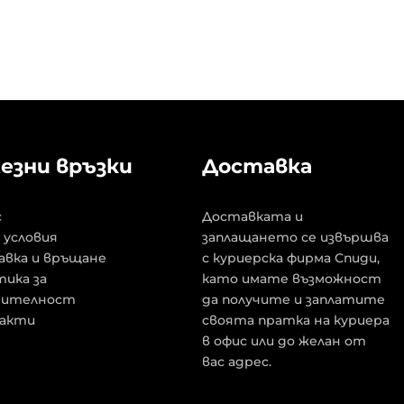
езни връзки
Доставка
с
Доставката и
 условия
заплащането се извършва
авка и връщане
с куриерска фирма Спиди,
ика за
като имате възможност
рителност
да получите и заплатите
акти
своята пратка на куриера
в офис или до желан от
вас адрес.