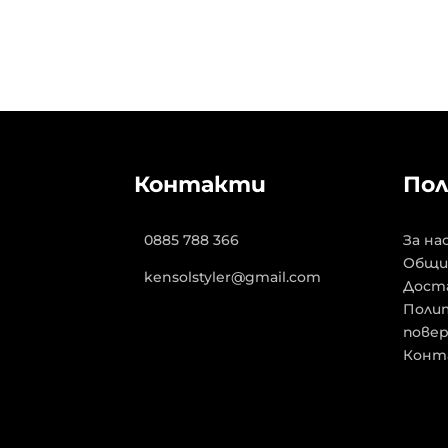
Контакти
Пол
0885 788 366
За на
Общи
kensolstyler@gmail.com
Дост
Полит
пове
Конт