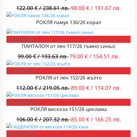
122.00
€
/ 238.61 лв.
98.00
€
/ 191.67 лв.
РОКЛЯ памук 136/26 корал
Разпродажба!
ПАНТАЛОН от лен 117/26 тъмно синьо
99.00
€
/ 193.63 лв.
79.00
€
/ 154.51 лв.
Разпродажба!
РОКЛЯ от лен 152/26 жълто
112.00
€
/ 219.05 лв.
89.00
€
/ 174.07 лв.
Разпродажба!
РОКЛЯ вискоза 151/26 циклама
106.00
€
/ 207.32 лв.
85.00
€
/ 166.25 лв.
Разпродажба!