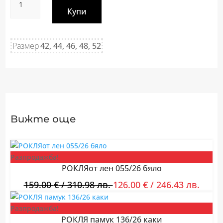
за
Купи
Рокля
261/24
черна
Размер
42, 44, 46, 48, 52
Вижте още
Разпродажба!
РОКЛЯот лен 055/26 бяло
159.00
€
/ 310.98 лв.
126.00
€
/ 246.43 лв.
Разпродажба!
РОКЛЯ памук 136/26 каки