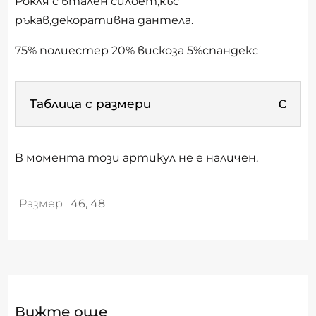
Рокля с втален силоет,къс
ръкав,декоративна дантела.
75% полиестер 20% вискоза 5%спандекс
Таблица с размери
В момента този артикул не е наличен.
Размер
46, 48
Вижте още