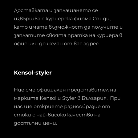
Доставката и заплащането се
извършва с куриерска фирма Спиди,
като имате възможност да получите и
заплатите своята пратка на куриера в
офис или до желан от вас адрес.
Kensol-styler
Ние сме официален представител на
марките Kensol и Styler в България. При
нас ще откриете разнообразие от
стоки с най-високо качество на
достъпни цени.