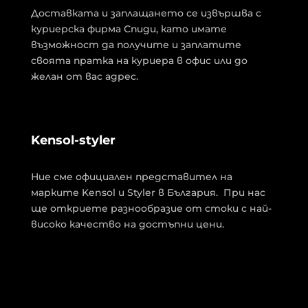
Доставката и заплащането се извършва с
куриерска фирма Спиди, като имате
възможност да получите и заплатите
своята пратка на куриера в офис или до
желан от вас адрес.
Kensol-styler
Ние сме официален представител на
марките Kensol и Styler в България. При нас
ще откриете разнообразие от стоки с най-
високо качество на достъпни цени.