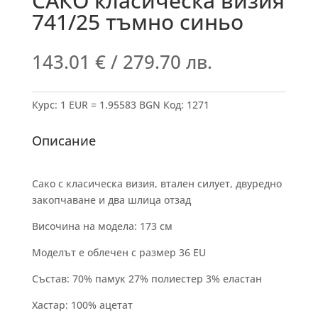
САКО класическа визия
741/25 тъмно синьо
143.01
€
/ 279.70 лв.
Курс: 1 EUR = 1.95583 BGN
Код:
1271
Описание
Сако с класическа визия, втален силует, двуредно
закопчаване и два шлица отзад
Височина на модела: 173 см
Моделът е облечен с размер 36 EU
Състав: 70% памук 27% полиестер 3% еластан
Хастар: 100% ацетат