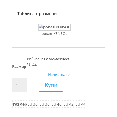
Таблица с размери
рокля KENSOL
EU 44
Размер
Изчистване
количество
Купи
за
САКО
класическа
Размер
EU 36, EU 38, EU 40, EU 42, EU 44
визия
741/25
тъмно