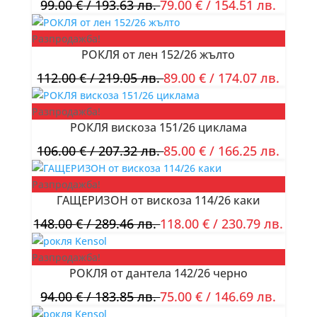
99.00
€
/ 193.63 лв.
79.00
€
/ 154.51 лв.
Разпродажба!
РОКЛЯ от лен 152/26 жълто
112.00
€
/ 219.05 лв.
89.00
€
/ 174.07 лв.
Разпродажба!
РОКЛЯ вискоза 151/26 циклама
106.00
€
/ 207.32 лв.
85.00
€
/ 166.25 лв.
Разпродажба!
ГАЩЕРИЗОН от вискоза 114/26 каки
148.00
€
/ 289.46 лв.
118.00
€
/ 230.79 лв.
Разпродажба!
РОКЛЯ от дантела 142/26 черно
94.00
€
/ 183.85 лв.
75.00
€
/ 146.69 лв.