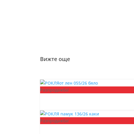
Вижте още
Разпродажба!
Разпродажба!