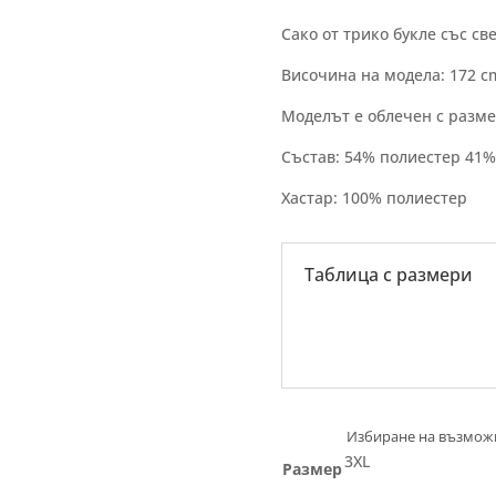
Сако от трико букле със св
Височина на модела: 172 c
Моделът е облечен с разм
Състав: 54% полиестер 41%
Хастар: 100% полиестер
Таблица с размери
3XL
Размер