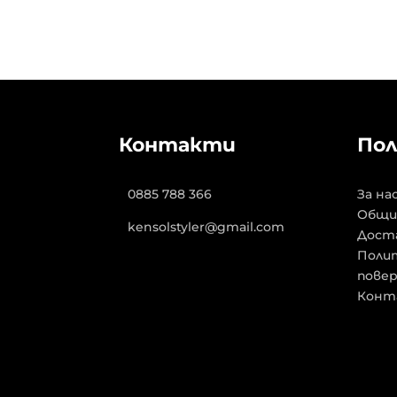
Контакти
Пол
0885 788 366
За на
Общи
kensolstyler@gmail.com
Дост
Полит
пове
Конт