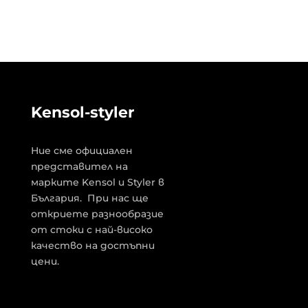
Kensol-styler
Ние сме официален
представител на
марките Kensol и Styler в
България. При нас ще
откриете разнообразие
от стоки с най-високо
качество на достъпни
цени.