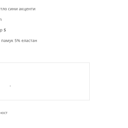
етло сини акценти
m
ер
S
 памук 5% еластан