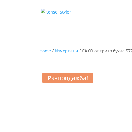
Home
/
Изчерпани
/ САКО от трико букле 57
Разпродажба!