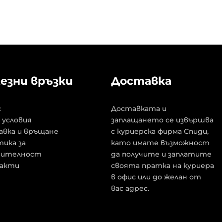
езни връзки
Доставка
с
Доставката и
 условия
заплащането се извършва
авка и връщане
с куриерска фирма Спиди,
ика за
като имате възможност
рителност
да получите и заплатите
акти
своята пратка на куриера
в офис или до желан от
вас адрес.