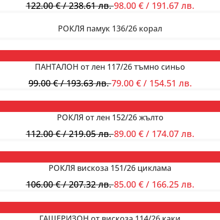
122.00
€
/ 238.61 лв.
98.00
€
/ 191.67 лв.
РОКЛЯ памук 136/26 корал
ПАНТАЛОН от лен 117/26 тъмно синьо
99.00
€
/ 193.63 лв.
79.00
€
/ 154.51 лв.
РОКЛЯ от лен 152/26 жълто
112.00
€
/ 219.05 лв.
89.00
€
/ 174.07 лв.
РОКЛЯ вискоза 151/26 циклама
106.00
€
/ 207.32 лв.
85.00
€
/ 166.25 лв.
ГАЩЕРИЗОН от вискоза 114/26 каки