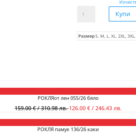
Изчист
количество
Купи
за
САКО
от
Размер
S, M, L, XL, 2XL, 3XL
трико
букле
577/25
РОКЛЯот лен 055/26 бяло
159.00
€
/ 310.98 лв.
126.00
€
/ 246.43 лв.
РОКЛЯ памук 136/26 каки