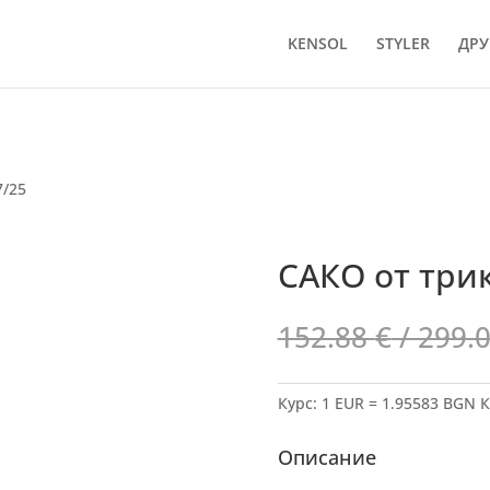
KENSOL
STYLER
ДРУ
7/25
САКО от трик
152.88
€
/ 299.
Курс: 1 EUR = 1.95583 BGN
К
Описание