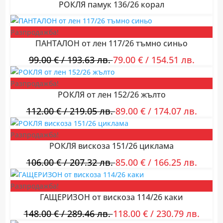
РОКЛЯ памук 136/26 корал
Разпродажба!
ПАНТАЛОН от лен 117/26 тъмно синьо
99.00
€
/ 193.63 лв.
79.00
€
/ 154.51 лв.
Разпродажба!
РОКЛЯ от лен 152/26 жълто
112.00
€
/ 219.05 лв.
89.00
€
/ 174.07 лв.
Разпродажба!
РОКЛЯ вискоза 151/26 циклама
106.00
€
/ 207.32 лв.
85.00
€
/ 166.25 лв.
Разпродажба!
ГАЩЕРИЗОН от вискоза 114/26 каки
148.00
€
/ 289.46 лв.
118.00
€
/ 230.79 лв.