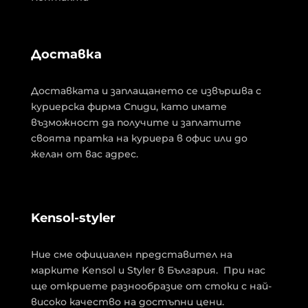
Доставка
Доставката и заплащането се извършва с
куриерска фирма Спиди, като имате
възможност да получите и заплатите
своята пратка на куриера в офис или до
желан от вас адрес.
Kensol-styler
Ние сме официален представител на
марките Kensol и Styler в България. При нас
ще откриете разнообразие от стоки с най-
високо качество на достъпни цени.