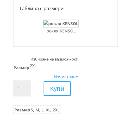
Таблица с размери
рокля KENSOL
2XL
Размер
Изчистване
количество
Купи
за
САКО
с
Размер
S, M, L, XL, 2XL
блестяща
нишка
829/25
кафяво