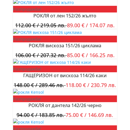
Разпродажба!
РОКЛЯ от лен 152/26 жълто
112.00
€
/ 219.05 лв.
89.00
€
/ 174.07 лв.
Разпродажба!
РОКЛЯ вискоза 151/26 циклама
106.00
€
/ 207.32 лв.
85.00
€
/ 166.25 лв.
Разпродажба!
ГАЩЕРИЗОН от вискоза 114/26 каки
148.00
€
/ 289.46 лв.
118.00
€
/ 230.79 лв.
Разпродажба!
РОКЛЯ от дантела 142/26 черно
94.00
€
/ 183.85 лв.
75.00
€
/ 146.69 лв.
Разпродажба!