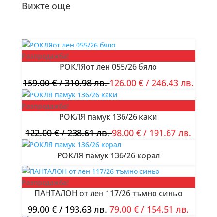
Вижте още
Разпродажба!
РОКЛЯот лен 055/26 бяло
159.00
€
/ 310.98 лв.
126.00
€
/ 246.43 лв.
Разпродажба!
РОКЛЯ памук 136/26 каки
122.00
€
/ 238.61 лв.
98.00
€
/ 191.67 лв.
РОКЛЯ памук 136/26 корал
Разпродажба!
ПАНТАЛОН от лен 117/26 тъмно синьо
99.00
€
/ 193.63 лв.
79.00
€
/ 154.51 лв.