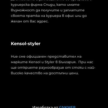
куриерска фирма Спиди, като имате
възможност да получите и заплатите
своята пратка на куриера в офис или до
желан от вас адрес.
Kensol-styler
Ние сме официален представител на
марките Kensol и Styler в България. При нас
ще откриете разнообразие от стоки с най-
високо качество на достъпни цени.
Изработка от
GNKWEB