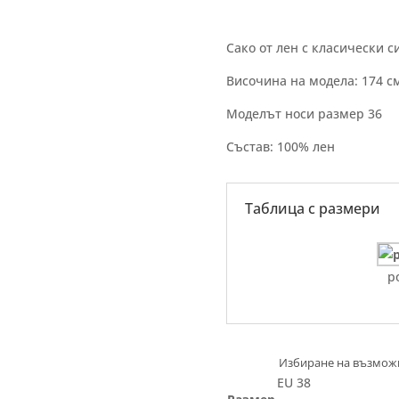
Сако от лен с класически с
Височина на модела: 174 с
Моделът носи размер 36
Състав: 100% лен
Таблица с размери
р
EU 38