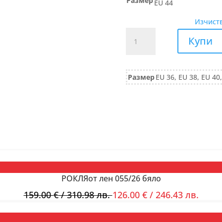
Размер
EU 44
Изчист
количество
Купи
за
САКО
074/26
Размер
EU 36, EU 38, EU 40,
петрол
РОКЛЯот лен 055/26 бяло
159.00
€
/ 310.98 лв.
126.00
€
/ 246.43 лв.