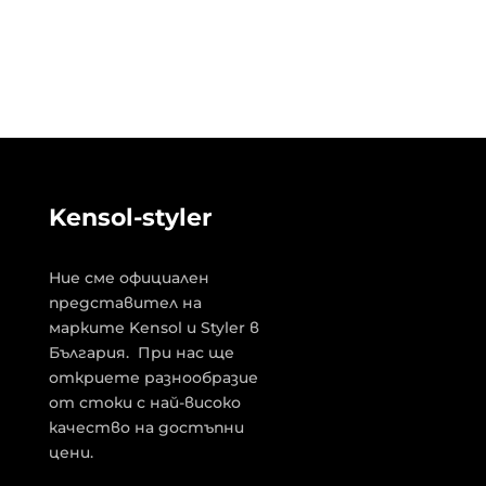
Kensol-styler
Ние сме официален
представител на
марките Kensol и Styler в
България. При нас ще
откриете разнообразие
от стоки с най-високо
качество на достъпни
цени.