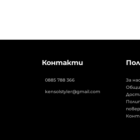
Контакти
Пол
0885 788 366
За на
Общи
kensolstyler@gmail.com
Дост
Полит
пове
Конт