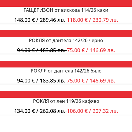
ГАЩЕРИЗОН от вискоза 114/26 каки
148.00
€
/ 289.46 лв.
118.00
€
/ 230.79 лв.
РОКЛЯ от дантела 142/26 черно
94.00
€
/ 183.85 лв.
75.00
€
/ 146.69 лв.
РОКЛЯ от дантела 142/26 бяло
94.00
€
/ 183.85 лв.
75.00
€
/ 146.69 лв.
РОКЛЯ от лен 119/26 кафяво
134.00
€
/ 262.08 лв.
106.00
€
/ 207.32 лв.