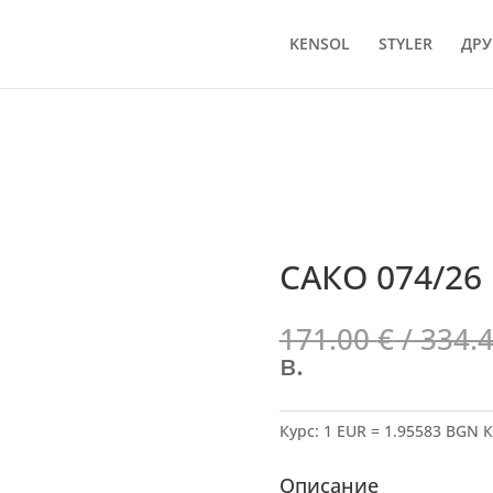
KENSOL
STYLER
ДРУ
САКО 074/26
171.00
€
/ 334.
в.
Курс: 1 EUR = 1.95583 BGN
К
Описание