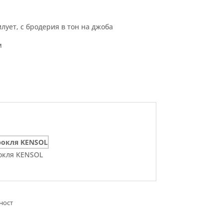
илует, с бродерия в тон на джоба
м
окля KENSOL