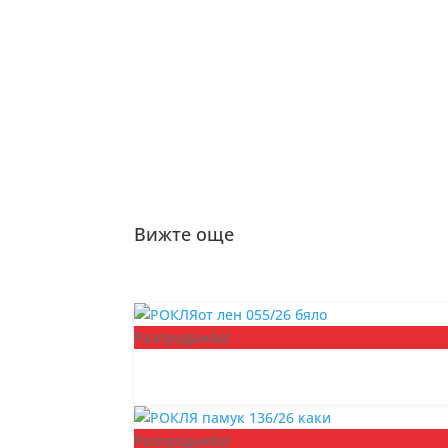
Вижте още
Разпродажба!
Разпродажба!