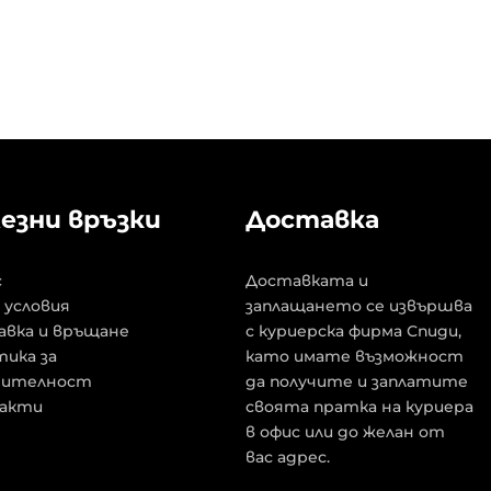
езни връзки
Доставка
с
Доставката и
 условия
заплащането се извършва
авка и връщане
с куриерска фирма Спиди,
ика за
като имате възможност
рителност
да получите и заплатите
акти
своята пратка на куриера
в офис или до желан от
вас адрес.