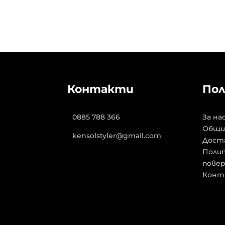
Контакти
Пол
0885 788 366
За на
Общи
kensolstyler@gmail.com
Дост
Полит
пове
Конт