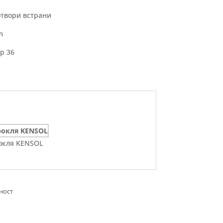
отвори встрани
m
р 36
окля KENSOL